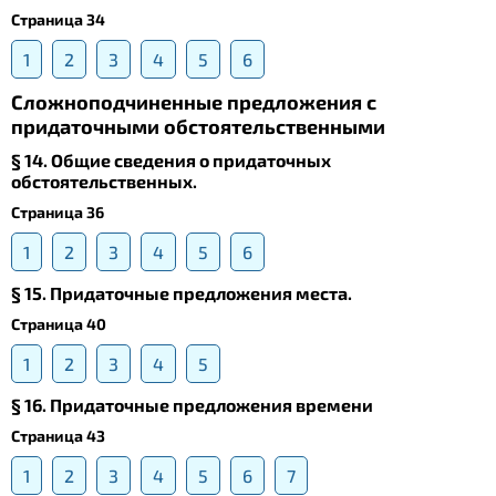
Страница 34
1
2
3
4
5
6
Сложноподчиненные предложения с
придаточными обстоятельственными
§ 14. Общие сведения о придаточных
обстоятельственных.
Страница 36
1
2
3
4
5
6
§ 15. Придаточные предложения места.
Страница 40
1
2
3
4
5
§ 16. Придаточные предложения времени
Страница 43
1
2
3
4
5
6
7