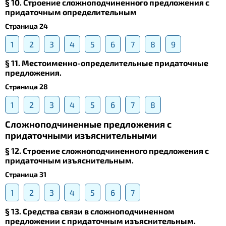
§ 10. Строение сложноподчиненного предложения с
придаточным определительным
Страница 24
1
2
3
4
5
6
7
8
9
§ 11. Местоименно-определительные придаточные
предложения.
Страница 28
1
2
3
4
5
6
7
8
Сложноподчиненные предложения с
придаточными изъяснительными
§ 12. Строение сложноподчиненного предложения с
придаточным изъяснительным.
Страница 31
1
2
3
4
5
6
7
§ 13. Средства связи в сложноподчиненном
предложении с придаточным изъяснительным.