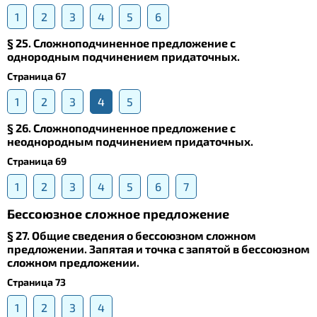
1
2
3
4
5
6
§ 25. Сложноподчиненное предложение с
однородным подчинением придаточных.
Страница 67
1
2
3
4
5
§ 26. Сложноподчиненное предложение с
неоднородным подчинением придаточных.
Страница 69
1
2
3
4
5
6
7
Бессоюзное сложное предложение
§ 27. Общие сведения о бессоюзном сложном
предложении. Запятая и точка с запятой в бессоюзном
сложном предложении.
Страница 73
1
2
3
4