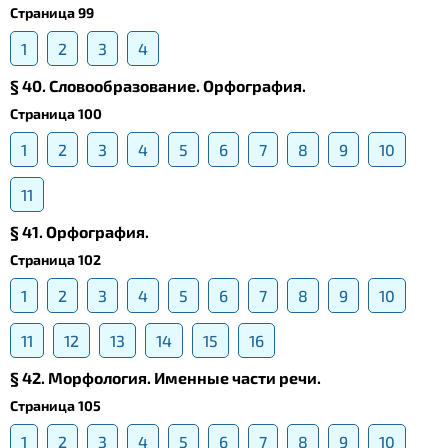
Страница 99
1
2
3
4
§ 40. Словообразование. Орфография.
Страница 100
1
2
3
4
5
6
7
8
9
10
11
§ 41. Орфография.
Страница 102
1
2
3
4
5
6
7
8
9
10
11
12
13
14
15
16
§ 42. Морфология. Именные части речи.
Страница 105
1
2
3
4
5
6
7
8
9
10