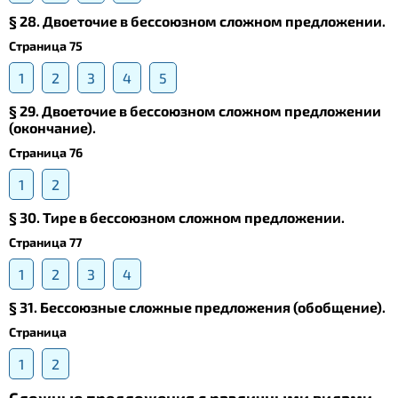
§ 28. Двоеточие в бессоюзном сложном предложении.
Страница 75
1
2
3
4
5
§ 29. Двоеточие в бессоюзном сложном предложении
(окончание).
Страница 76
1
2
§ 30. Тире в бессоюзном сложном предложении.
Страница 77
1
2
3
4
§ 31. Бессоюзные сложные предложения (обобщение).
Страница
1
2