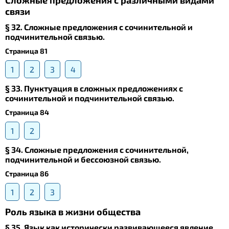
Сложные предложения с различными видами
связи
§ 32. Сложные предложения с сочинительной и
подчинительной связью.
Страница 81
1
2
3
4
§ 33. Пунктуация в сложных предложениях с
сочинительной и подчинительной связью.
Страница 84
1
2
§ 34. Сложные предложения с сочинительной,
подчинительной и бессоюзной связью.
Страница 86
1
2
3
Роль языка в жизни общества
§ 35. Язык как исторически развивающееся явление.