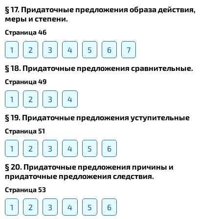
§ 17. Придаточные предложения образа действия,
меры и степени.
Страница 46
1
2
3
4
5
6
7
§ 18. Придаточные предложения сравнительные.
Страница 49
1
2
3
4
§ 19. Придаточные предложения уступительные
Страница 51
1
2
3
4
5
6
§ 20. Придаточные предложения причины и
придаточные предложения следствия.
Страница 53
1
2
3
4
5
6