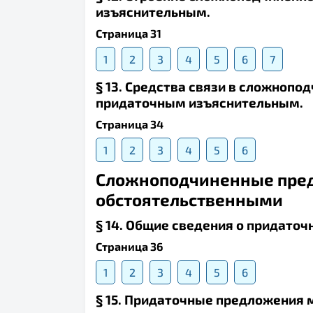
изъяснительным.
Страница 31
1
2
3
4
5
6
7
§ 13. Средства связи в сложноп
придаточным изъяснительным.
Страница 34
1
2
3
4
5
6
Сложноподчиненные пре
обстоятельственными
§ 14. Общие сведения о придато
Страница 36
1
2
3
4
5
6
§ 15. Придаточные предложения 