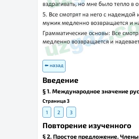
⬅️ назад
Введение
§ 1. Международное значение ру
Страница 3
1
2
3
Повторение изученного
§ 2. Простое предложение. Член