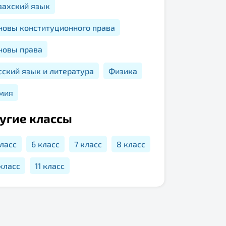
захский язык
новы конституционного права
новы права
сский язык и литература
Физика
мия
угие классы
класс
6 класс
7 класс
8 класс
 класс
11 класс