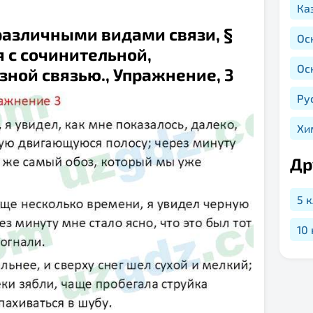
Ка
азличными видами связи, §
Ос
 с сочинительной,
Ос
ной связью., Упражнение, 3
Ру
Хи
Др
5 
10