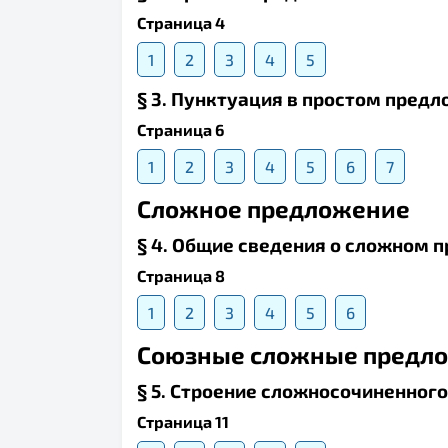
Страница 4
1
2
3
4
5
§ 3. Пунктуация в простом пред
Страница 6
1
2
3
4
5
6
7
Сложное предложение
§ 4. Общие сведения о сложном 
Страница 8
1
2
3
4
5
6
Союзные сложные предл
§ 5. Строение сложносочиненног
Страница 11