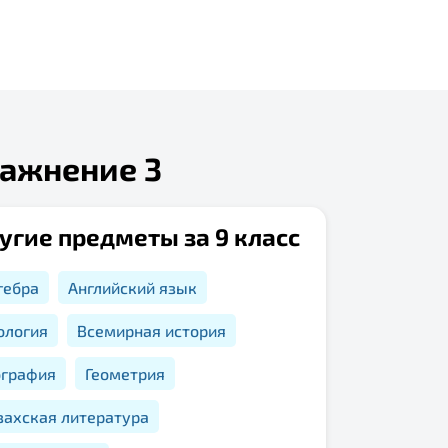
ражнение 3
угие предметы за 9 класс
гебра
Английский язык
ология
Всемирная история
ография
Геометрия
захская литература