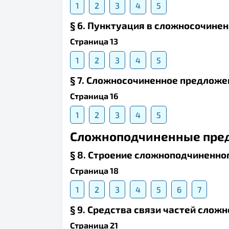
1
2
3
4
5
§ 6. Пунктуация в сложносочине
Страница 13
1
2
3
4
5
§ 7. Сложносочиненное предложе
Страница 16
1
2
3
4
5
Сложноподчиненные пре
§ 8. Строение сложноподчиненно
Страница 18
1
2
3
4
5
6
7
§ 9. Средства связи частей сло
Страница 21