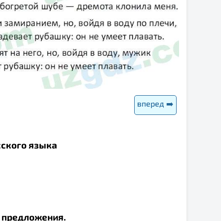
вперед ➡️
сского языка
ы предложения.