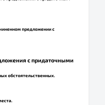
одчиненном предложении с
дложения с придаточными
чных обстоятельственных.
места.