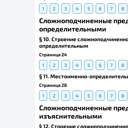
1
2
3
4
5
6
7
8
Сложноподчиненные пре
определительными
§ 10. Строение сложноподчиненн
определительным
Страница 24
1
2
3
4
5
6
7
8
§ 11. Местоименно-определител
Страница 28
1
2
3
4
5
6
7
8
Сложноподчиненные пре
изъяснительными
§ 12. Строение сложноподчиненн