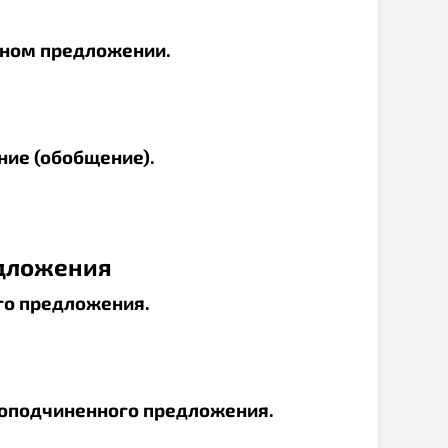
нном предложении.
ние (обобщение).
дложения
го предложения.
жноподчиненного предложения.