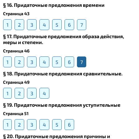
§ 16. Придаточные предложения времени
Страница 43
1
2
3
4
5
6
7
§ 17. Придаточные предложения образа действия,
меры и степени.
Страница 46
1
2
3
4
5
6
7
§ 18. Придаточные предложения сравнительные.
Страница 49
1
2
3
4
§ 19. Придаточные предложения уступительные
Страница 51
1
2
3
4
5
6
§ 20. Придаточные предложения причины и