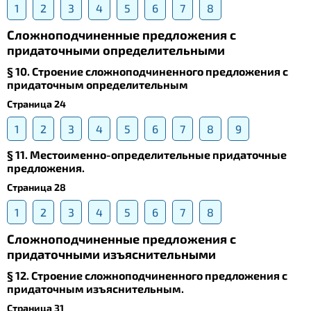
1
2
3
4
5
6
7
8
Сложноподчиненные предложения с
придаточными определительными
§ 10. Строение сложноподчиненного предложения с
придаточным определительным
Страница 24
1
2
3
4
5
6
7
8
9
§ 11. Местоименно-определительные придаточные
предложения.
Страница 28
1
2
3
4
5
6
7
8
Сложноподчиненные предложения с
придаточными изъяснительными
§ 12. Строение сложноподчиненного предложения с
придаточным изъяснительным.
Страница 31