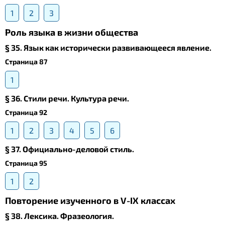
1
2
3
Роль языка в жизни общества
§ 35. Язык как исторически развивающееся явление.
Страница 87
1
§ 36. Стили речи. Культура речи.
Страница 92
1
2
3
4
5
6
§ 37. Официально-деловой стиль.
Страница 95
1
2
Повторение изученного в V-IX классах
§ 38. Лексика. Фразеология.