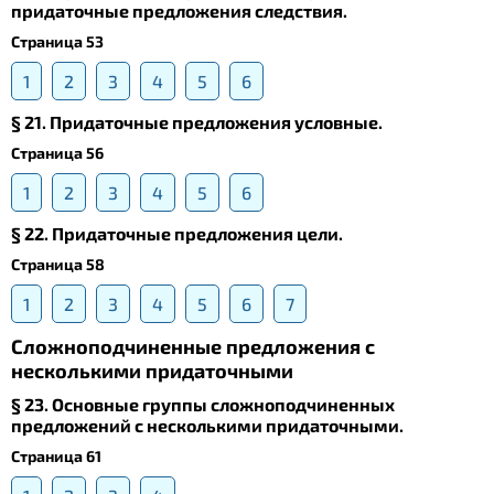
придаточные предложения следствия.
Страница 53
1
2
3
4
5
6
§ 21. Придаточные предложения условные.
Страница 56
1
2
3
4
5
6
§ 22. Придаточные предложения цели.
Страница 58
1
2
3
4
5
6
7
Сложноподчиненные предложения с
несколькими придаточными
§ 23. Основные группы сложноподчиненных
предложений с несколькими придаточными.
Страница 61