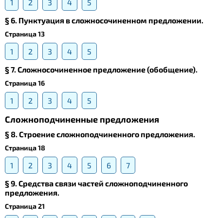
1
2
3
4
5
§ 6. Пунктуация в сложносочиненном предложении.
Страница 13
1
2
3
4
5
§ 7. Сложносочиненное предложение (обобщение).
Страница 16
1
2
3
4
5
Сложноподчиненные предложения
§ 8. Строение сложноподчиненного предложения.
Страница 18
1
2
3
4
5
6
7
§ 9. Средства связи частей сложноподчиненного
предложения.
Страница 21