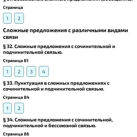
Страница
1
2
Сложные предложения с различными видами
связи
§ 32. Сложные предложения с сочинительной и
подчинительной связью.
Страница 81
1
2
3
4
§ 33. Пунктуация в сложных предложениях с
сочинительной и подчинительной связью.
Страница 84
1
2
§ 34. Сложные предложения с сочинительной,
подчинительной и бессоюзной связью.
Страница 86