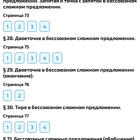
предложении. Запятая и точка с запятой в бессоюзном
сложном предложении.
Страница 73
1
2
3
4
§ 28. Двоеточие в бессоюзном сложном предложении.
Страница 75
1
2
3
4
5
§ 29. Двоеточие в бессоюзном сложном предложении
(окончание).
Страница 76
1
2
§ 30. Тире в бессоюзном сложном предложении.
Страница 77
1
2
3
4
§ 31. Бессоюзные сложные предложения (обобщение).