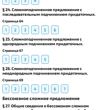
1
2
3
4
§ 24. Сложноподчиненное предложение с
последовательным подчинением придаточных.
Страница 64
1
2
3
4
5
6
§ 25. Сложноподчиненное предложение с
однородным подчинением придаточных.
Страница 67
1
2
3
4
5
§ 26. Сложноподчиненное предложение с
неоднородным подчинением придаточных.
Страница 69
1
2
3
4
5
6
7
Бессоюзное сложное предложение
§ 27. Общие сведения о бессоюзном сложном