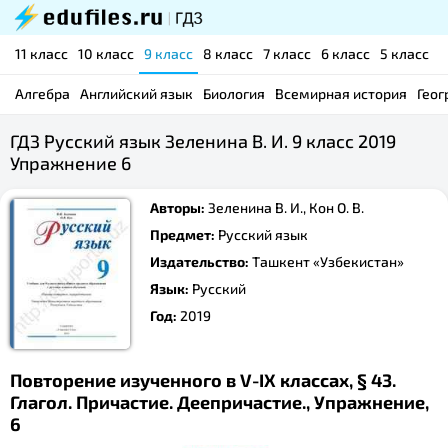
11 класс
10 класс
9 класс
8 класс
7 класс
6 класс
5 класс
Алгебра
Английский язык
Биология
Всемирная история
Геог
ГДЗ Русский язык Зеленина В. И. 9 класс 2019
Упражнение 6
Авторы:
Зеленина В. И., Кон О. В.
Предмет:
Русский язык
Издательство:
Ташкент «Узбекистан»
Язык:
Русский
Год:
2019
Повторение изученного в V-IX классах, § 43.
Глагол. Причастие. Деепричастие., Упражнение,
6