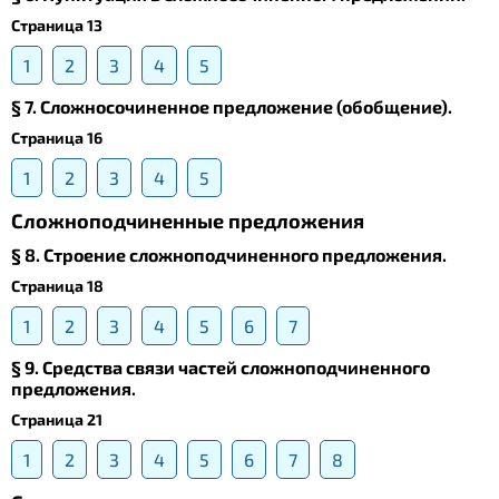
Страница 13
1
2
3
4
5
§ 7. Сложносочиненное предложение (обобщение).
Страница 16
1
2
3
4
5
Сложноподчиненные предложения
§ 8. Строение сложноподчиненного предложения.
Страница 18
1
2
3
4
5
6
7
§ 9. Средства связи частей сложноподчиненного
предложения.
Страница 21
1
2
3
4
5
6
7
8