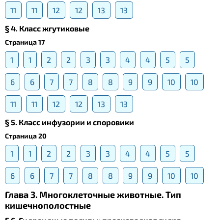
11
11
12
12
13
13
§ 4. Класс жгутиковые
Страница 17
1
1
2
2
3
3
4
4
5
5
6
6
7
7
8
8
9
9
10
10
11
11
12
12
13
13
§ 5. Класс инфузории и споровики
Страница 20
1
1
2
2
3
3
4
4
5
5
6
6
7
7
8
8
9
9
10
10
Глава 3. Многоклеточные животные. Тип
кишечнополостные