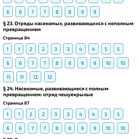
6
6
7
7
8
8
9
9
§ 23. Отряды насекомых, развивающихся с неполным
превращением
Страница 84
1
1
2
2
3
3
4
4
5
5
6
6
7
7
8
8
9
9
10
10
11
11
12
12
§ 24. Насекомые, развивающиеся с полным
превращением: отряд чешуекрылые
Страница 87
1
1
2
2
3
3
4
4
5
5
6
6
7
7
8
8
9
9
10
10