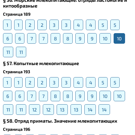
китообразные
Страница 189
1
1
2
2
3
3
4
4
5
5
6
6
7
7
8
8
9
9
10
10
11
11
§ 57. Копытные млекопитающие
Страница 193
1
1
2
2
3
3
4
4
5
5
6
6
7
7
8
8
9
9
10
10
11
11
12
12
13
13
14
14
§ 58. Отряд приматы. Значение млекопитающих
Страница 196