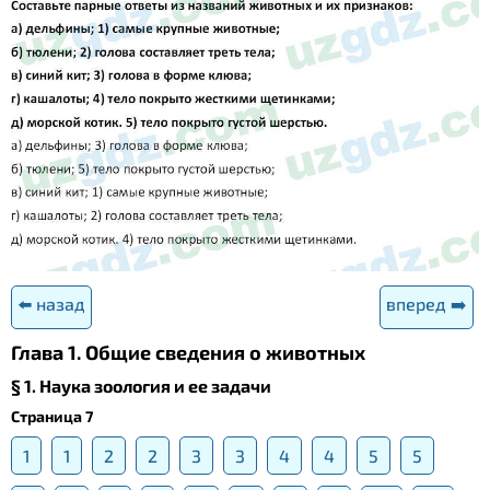
⬅️ назад
вперед ➡️
Глава 1. Общие сведения о животных
§ 1. Наука зоология и ее задачи
Страница 7
1
1
2
2
3
3
4
4
5
5