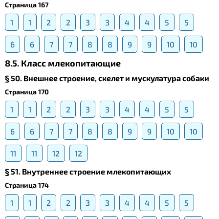
Страница 167
1
1
2
2
3
3
4
4
5
5
6
6
7
7
8
8
9
9
10
10
8.5. Класс млекопитающие
§ 50. Внешнее строение, скелет и мускулатура собаки
Страница 170
1
1
2
2
3
3
4
4
5
5
6
6
7
7
8
8
9
9
10
10
11
11
12
12
§ 51. Внутреннее строение млекопитающих
Страница 174
1
1
2
2
3
3
4
4
5
5