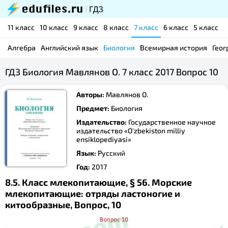
11 класс
10 класс
9 класс
8 класс
7 класс
6 класс
5 класс
Алгебра
Английский язык
Биология
Всемирная история
Геог
ГДЗ Биология Мавлянов О. 7 класс 2017 Вопрос 10
Авторы:
Мавлянов О.
Предмет:
Биология
Издательство:
Государственное научное
издательство «O‘zbekiston milliy
ensiklopediyasi»
Язык:
Русский
Год:
2017
8.5. Класс млекопитающие, § 56. Морские
млекопитающие: отряды ластоногие и
китообразные, Вопрос, 10