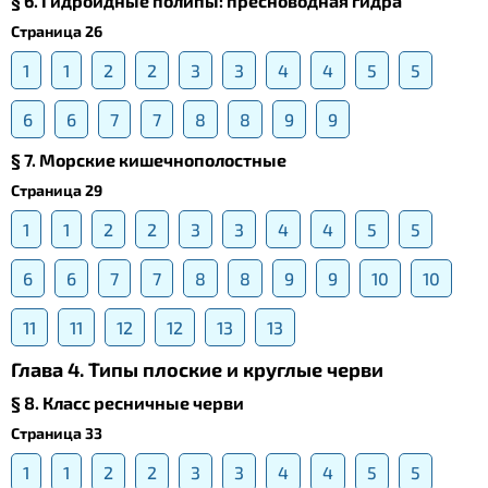
§ 6. Гидроидные полипы: пресноводная гидра
Страница 26
1
1
2
2
3
3
4
4
5
5
6
6
7
7
8
8
9
9
§ 7. Морские кишечнополостные
Страница 29
1
1
2
2
3
3
4
4
5
5
6
6
7
7
8
8
9
9
10
10
11
11
12
12
13
13
Глава 4. Типы плоские и круглые черви
§ 8. Класс ресничные черви
Страница 33
1
1
2
2
3
3
4
4
5
5