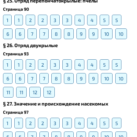
§ 25. Отряд перепончатокрылые: пчелы
Страница 90
1
1
2
2
3
3
4
4
5
5
6
6
7
7
8
8
9
9
10
10
§ 26. Отряд двукрылые
Страница 93
1
1
2
2
3
3
4
4
5
5
6
6
7
7
8
8
9
9
10
10
11
11
12
12
§ 27. Значение и происхождение насекомых
Страница 97
1
1
2
2
3
3
4
4
5
5
6
6
7
7
8
8
9
9
10
10