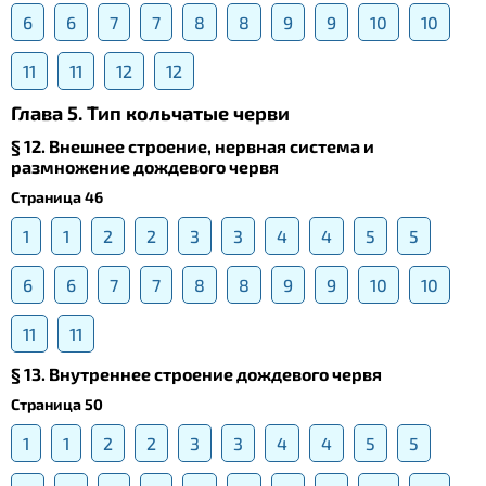
6
6
7
7
8
8
9
9
10
10
11
11
12
12
Глава 5. Тип кольчатые черви
§ 12. Внешнее строение, нервная система и
размножение дождевого червя
Страница 46
1
1
2
2
3
3
4
4
5
5
6
6
7
7
8
8
9
9
10
10
11
11
§ 13. Внутреннее строение дождевого червя
Страница 50
1
1
2
2
3
3
4
4
5
5