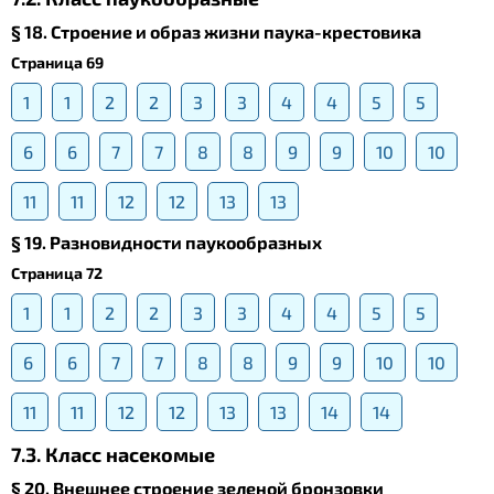
§ 18. Строение и образ жизни паука-крестовика
Страница 69
1
1
2
2
3
3
4
4
5
5
6
6
7
7
8
8
9
9
10
10
11
11
12
12
13
13
§ 19. Разновидности паукообразных
Страница 72
1
1
2
2
3
3
4
4
5
5
6
6
7
7
8
8
9
9
10
10
11
11
12
12
13
13
14
14
7.3. Класс насекомые
§ 20. Внешнее строение зеленой бронзовки