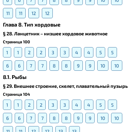
11
11
12
12
Глава 8. Тип хордовые
§ 28. Ланцетник – низшее хордовое животное
Страница 100
1
1
2
2
3
3
4
4
5
5
6
6
7
7
8
8
9
9
10
10
8.1. Рыбы
§ 29. Внешнее строение, скелет, плавательный пузырь
Страница 104
1
1
2
2
3
3
4
4
5
5
6
6
7
7
8
8
9
9
10
10
11
11
12
12
13
13