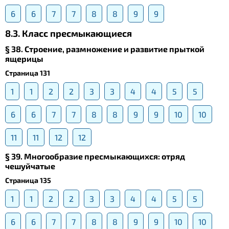
6
6
7
7
8
8
9
9
8.3. Класс пресмыкающиеся
§ 38. Строение, размножение и развитие прыткой
ящерицы
Страница 131
1
1
2
2
3
3
4
4
5
5
6
6
7
7
8
8
9
9
10
10
11
11
12
12
§ 39. Многообразие пресмыкающихся: отряд
чешуйчатые
Страница 135
1
1
2
2
3
3
4
4
5
5
6
6
7
7
8
8
9
9
10
10