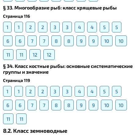
§ 33. Многообразие рыб: класс хрящевые рыбы
Страница 116
1
1
2
2
3
3
4
4
5
5
6
6
7
7
8
8
9
9
10
10
11
11
12
12
§ 34. Класс костные рыбы: основные систематические
группы и значение
Страница 119
1
1
2
2
3
3
4
4
5
5
6
6
7
7
8
8
9
9
10
10
11
11
8.2. Класс земноводные