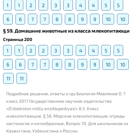
1
1
2
2
3
3
4
4
5
5
6
6
7
7
8
8
9
9
10
10
§ 59. Домашние животные из класса млекопитающи
Страница 200
1
1
2
2
3
3
4
4
5
5
6
6
7
7
8
8
9
9
10
10
11
11
Подробное решение, ответы и гдз Биология Мавлянов О. 7
класс 2017 Государственное научное издательство
«O‘zbekiston milliy ensiklopediyasi» 8.5. Класс
млекопитающие, § 56. Морские млекопитающие: отряды
ластоногие и китообразные, Вопрос 10. Для школьников из
Казахстана, Узбекистана и России.