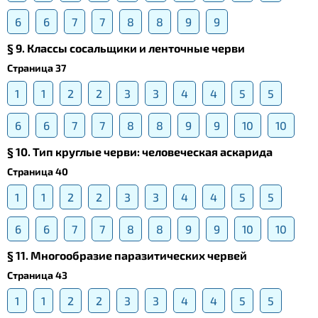
6
6
7
7
8
8
9
9
§ 9. Классы сосальщики и ленточные черви
Страница 37
1
1
2
2
3
3
4
4
5
5
6
6
7
7
8
8
9
9
10
10
§ 10. Тип круглые черви: человеческая аскарида
Страница 40
1
1
2
2
3
3
4
4
5
5
6
6
7
7
8
8
9
9
10
10
§ 11. Многообразие паразитических червей
Страница 43
1
1
2
2
3
3
4
4
5
5