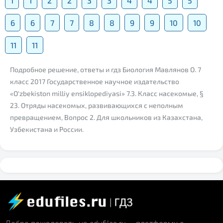
1
1
2
2
3
3
4
4
5
5
6
6
7
7
8
8
9
9
10
10
11
11
Подробное решение, ответы и гдз Биология Мавлянов О. 7
класс 2017 Государственное научное издательство
«O‘zbekiston milliy ensiklopediyasi» 7.3. Класс насекомые, §
23. Отряды насекомых, развивающихся с неполным
превращением, Вопрос 2. Для школьников из Казахстана,
Узбекистана и России.