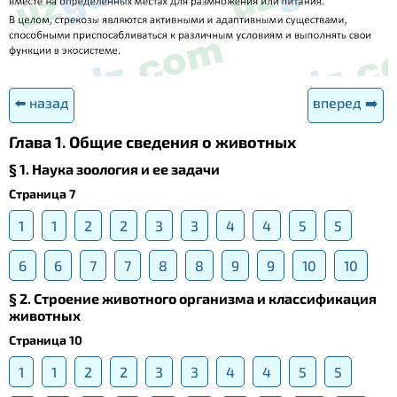
⬅️ назад
вперед ➡️
Глава 1. Общие сведения о животных
§ 1. Наука зоология и ее задачи
Страница 7
1
1
2
2
3
3
4
4
5
5
6
6
7
7
8
8
9
9
10
10
§ 2. Строение животного организма и классификация
животных
Страница 10
1
1
2
2
3
3
4
4
5
5