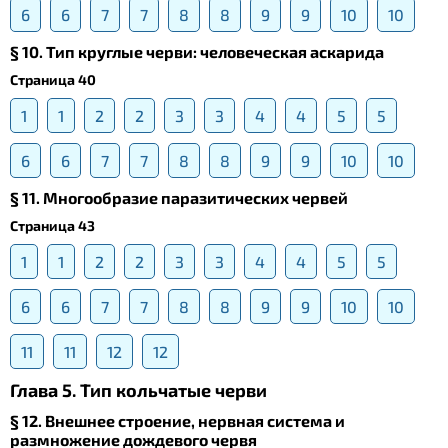
6
6
7
7
8
8
9
9
10
10
§ 10. Тип круглые черви: человеческая аскарида
Страница 40
1
1
2
2
3
3
4
4
5
5
6
6
7
7
8
8
9
9
10
10
§ 11. Многообразие паразитических червей
Страница 43
1
1
2
2
3
3
4
4
5
5
6
6
7
7
8
8
9
9
10
10
11
11
12
12
Глава 5. Тип кольчатые черви
§ 12. Внешнее строение, нервная система и
размножение дождевого червя