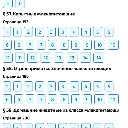
11
11
§ 57. Копытные млекопитающие
Страница 193
1
1
2
2
3
3
4
4
5
5
6
6
7
7
8
8
9
9
10
10
11
11
12
12
13
13
14
14
§ 58. Отряд приматы. Значение млекопитающих
Страница 196
1
1
2
2
3
3
4
4
5
5
6
6
7
7
8
8
9
9
10
10
§ 59. Домашние животные из класса млекопитающи
Страница 200