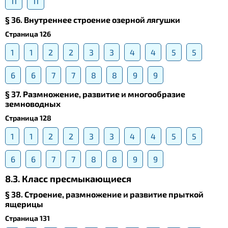
11
11
§ 36. Внутреннее строение озерной лягушки
Страница 126
1
1
2
2
3
3
4
4
5
5
6
6
7
7
8
8
9
9
§ 37. Размножение, развитие и многообразие
земноводных
Страница 128
1
1
2
2
3
3
4
4
5
5
6
6
7
7
8
8
9
9
8.3. Класс пресмыкающиеся
§ 38. Строение, размножение и развитие прыткой
ящерицы
Страница 131