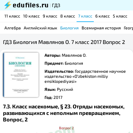
11 класс
10 класс
9 класс
8 класс
7 класс
6 класс
5 класс
Алгебра
Английский язык
Биология
Всемирная история
Геог
ГДЗ Биология Мавлянов О. 7 класс 2017 Вопрос 2
Авторы:
Мавлянов О.
Предмет:
Биология
Издательство:
Государственное научное
издательство «O‘zbekiston milliy
ensiklopediyasi»
Язык:
Русский
Год:
2017
7.3. Класс насекомые, § 23. Отряды насекомых,
развивающихся с неполным превращением,
Вопрос, 2