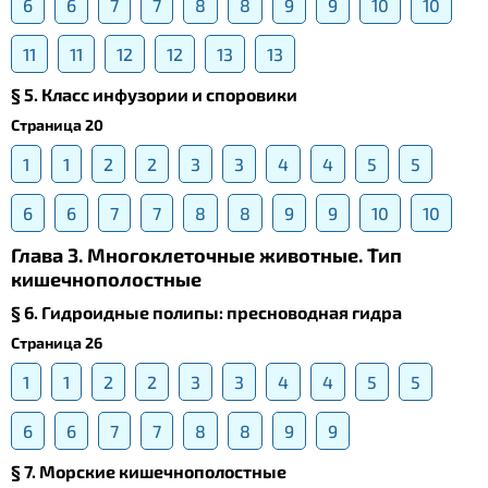
6
6
7
7
8
8
9
9
10
10
11
11
12
12
13
13
§ 5. Класс инфузории и споровики
Страница 20
1
1
2
2
3
3
4
4
5
5
6
6
7
7
8
8
9
9
10
10
Глава 3. Многоклеточные животные. Тип
кишечнополостные
§ 6. Гидроидные полипы: пресноводная гидра
Страница 26
1
1
2
2
3
3
4
4
5
5
6
6
7
7
8
8
9
9
§ 7. Морские кишечнополостные