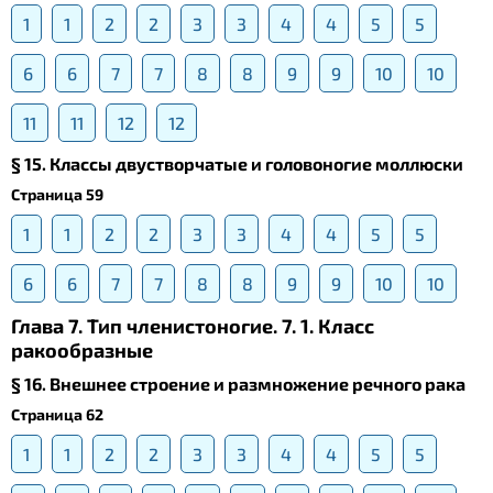
1
1
2
2
3
3
4
4
5
5
6
6
7
7
8
8
9
9
10
10
11
11
12
12
§ 15. Классы двустворчатые и головоногие моллюски
Страница 59
1
1
2
2
3
3
4
4
5
5
6
6
7
7
8
8
9
9
10
10
Глава 7. Тип членистоногие. 7. 1. Класс
ракообразные
§ 16. Внешнее строение и размножение речного рака
Страница 62
1
1
2
2
3
3
4
4
5
5