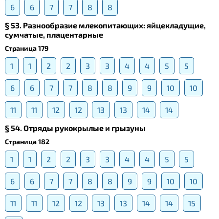
6
6
7
7
8
8
§ 53. Разнообразие млекопитающих: яйцекладущие,
сумчатые, плацентарные
Страница 179
1
1
2
2
3
3
4
4
5
5
6
6
7
7
8
8
9
9
10
10
11
11
12
12
13
13
14
14
§ 54. Отряды рукокрылые и грызуны
Страница 182
1
1
2
2
3
3
4
4
5
5
6
6
7
7
8
8
9
9
10
10
11
11
12
12
13
13
14
14
15