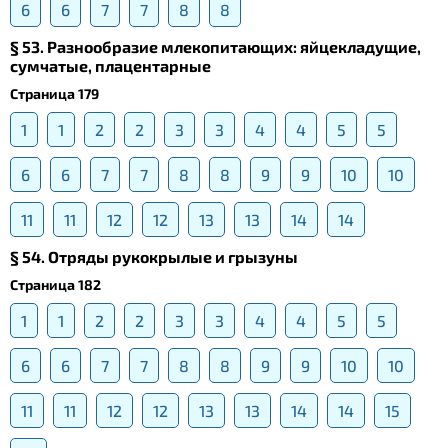
6
6
7
7
8
8
§ 53. Разнообразие млекопитающих: яйцекладущие,
сумчатые, плацентарные
Страница 179
1
1
2
2
3
3
4
4
5
5
6
6
7
7
8
8
9
9
10
10
11
11
12
12
13
13
14
14
§ 54. Отряды рукокрылые и грызуны
Страница 182
1
1
2
2
3
3
4
4
5
5
6
6
7
7
8
8
9
9
10
10
11
11
12
12
13
13
14
14
15