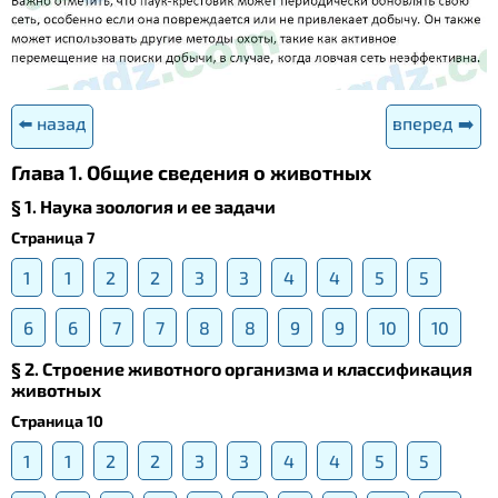
⬅️ назад
вперед ➡️
Глава 1. Общие сведения о животных
§ 1. Наука зоология и ее задачи
Страница 7
1
1
2
2
3
3
4
4
5
5
6
6
7
7
8
8
9
9
10
10
§ 2. Строение животного организма и классификация
животных
Страница 10
1
1
2
2
3
3
4
4
5
5