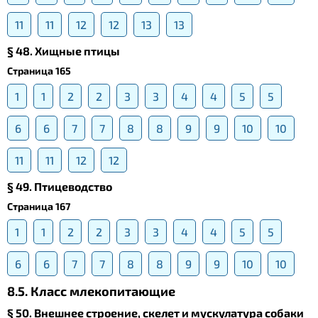
11
11
12
12
13
13
§ 48. Хищные птицы
Страница 165
1
1
2
2
3
3
4
4
5
5
6
6
7
7
8
8
9
9
10
10
11
11
12
12
§ 49. Птицеводство
Страница 167
1
1
2
2
3
3
4
4
5
5
6
6
7
7
8
8
9
9
10
10
8.5. Класс млекопитающие
§ 50. Внешнее строение, скелет и мускулатура собаки