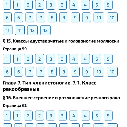
1
1
2
2
3
3
4
4
5
5
6
6
7
7
8
8
9
9
10
10
11
11
12
12
§ 15. Классы двустворчатые и головоногие моллюски
Страница 59
1
1
2
2
3
3
4
4
5
5
6
6
7
7
8
8
9
9
10
10
Глава 7. Тип членистоногие. 7. 1. Класс
ракообразные
§ 16. Внешнее строение и размножение речного рака
Страница 62
1
1
2
2
3
3
4
4
5
5