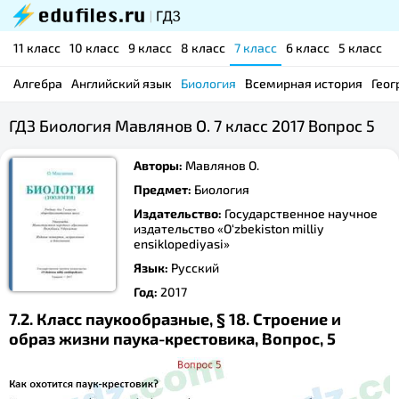
11 класс
10 класс
9 класс
8 класс
7 класс
6 класс
5 класс
Алгебра
Английский язык
Биология
Всемирная история
Геог
ГДЗ Биология Мавлянов О. 7 класс 2017 Вопрос 5
Авторы:
Мавлянов О.
Предмет:
Биология
Издательство:
Государственное научное
издательство «O‘zbekiston milliy
ensiklopediyasi»
Язык:
Русский
Год:
2017
7.2. Класс паукообразные, § 18. Строение и
образ жизни паука-крестовика, Вопрос, 5