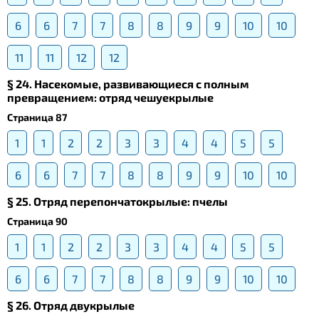
6
6
7
7
8
8
9
9
10
10
11
11
12
12
§ 24. Насекомые, развивающиеся с полным
превращением: отряд чешуекрылые
Страница 87
1
1
2
2
3
3
4
4
5
5
6
6
7
7
8
8
9
9
10
10
§ 25. Отряд перепончатокрылые: пчелы
Страница 90
1
1
2
2
3
3
4
4
5
5
6
6
7
7
8
8
9
9
10
10
§ 26. Отряд двукрылые