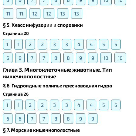
11
11
12
12
13
13
§ 5. Класс инфузории и споровики
Страница 20
1
1
2
2
3
3
4
4
5
5
6
6
7
7
8
8
9
9
10
10
Глава 3. Многоклеточные животные. Тип
кишечнополостные
§ 6. Гидроидные полипы: пресноводная гидра
Страница 26
1
1
2
2
3
3
4
4
5
5
6
6
7
7
8
8
9
9
§ 7. Морские кишечнополостные