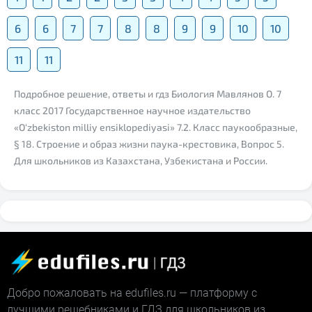
6
6
7
7
8
8
9
9
10
10
11
11
Подробное решение, ответы и гдз Биология Мавлянов О. 7
класс 2017 Государственное научное издательство
«O‘zbekiston milliy ensiklopediyasi» 7.2. Класс паукообразные,
§ 18. Строение и образ жизни паука-крестовика, Вопрос 5.
Для школьников из Казахстана, Узбекистана и России.
Добро пожаловать на edufiles.ru — платформу с
лучшими решебниками и ГДЗ для школьников из