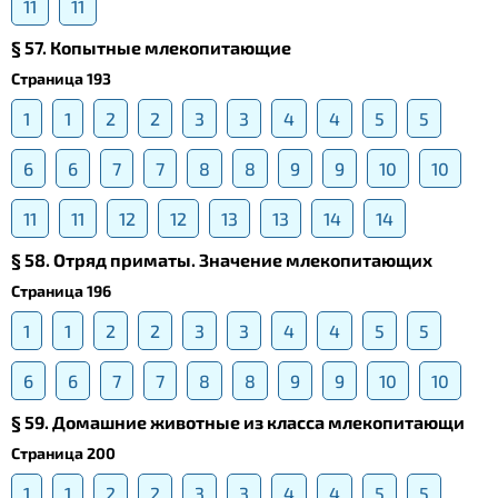
11
11
§ 57. Копытные млекопитающие
Страница 193
1
1
2
2
3
3
4
4
5
5
6
6
7
7
8
8
9
9
10
10
11
11
12
12
13
13
14
14
§ 58. Отряд приматы. Значение млекопитающих
Страница 196
1
1
2
2
3
3
4
4
5
5
6
6
7
7
8
8
9
9
10
10
§ 59. Домашние животные из класса млекопитающи
Страница 200
1
1
2
2
3
3
4
4
5
5