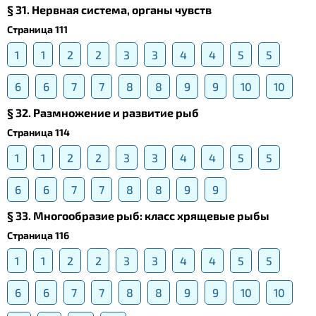
§ 31. Нервная система, органы чувств
Страница 111
1
1
2
2
3
3
4
4
5
5
6
6
7
7
8
8
9
9
10
10
§ 32. Размножение и развитие рыб
Страница 114
1
1
2
2
3
3
4
4
5
5
6
6
7
7
8
8
9
9
§ 33. Многообразие рыб: класс хрящевые рыбы
Страница 116
1
1
2
2
3
3
4
4
5
5
6
6
7
7
8
8
9
9
10
10