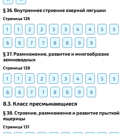
§ 36. Внутреннее строение озерной лягушки
Страница 126
1
1
2
2
3
3
4
4
5
5
6
6
7
7
8
8
9
9
§ 37. Размножение, развитие и многообразие
земноводных
Страница 128
1
1
2
2
3
3
4
4
5
5
6
6
7
7
8
8
9
9
8.3. Класс пресмыкающиеся
§ 38. Строение, размножение и развитие прыткой
ящерицы
Страница 131