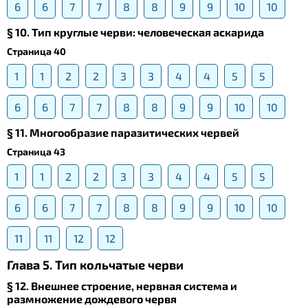
6
6
7
7
8
8
9
9
10
10
§ 10. Тип круглые черви: человеческая аскарида
Страница 40
1
1
2
2
3
3
4
4
5
5
6
6
7
7
8
8
9
9
10
10
§ 11. Многообразие паразитических червей
Страница 43
1
1
2
2
3
3
4
4
5
5
6
6
7
7
8
8
9
9
10
10
11
11
12
12
Глава 5. Тип кольчатые черви
§ 12. Внешнее строение, нервная система и
размножение дождевого червя