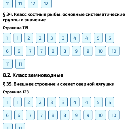
11
11
12
12
§ 34. Класс костные рыбы: основные систематические
группы и значение
Страница 119
1
1
2
2
3
3
4
4
5
5
6
6
7
7
8
8
9
9
10
10
11
11
8.2. Класс земноводные
§ 35. Внешнее строение и скелет озерной лягушки
Страница 123
1
1
2
2
3
3
4
4
5
5
6
6
7
7
8
8
9
9
10
10
11
11