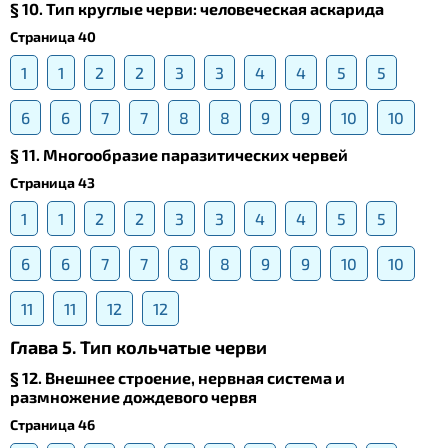
§ 10. Тип круглые черви: человеческая аскарида
Страница 40
1
1
2
2
3
3
4
4
5
5
6
6
7
7
8
8
9
9
10
10
§ 11. Многообразие паразитических червей
Страница 43
1
1
2
2
3
3
4
4
5
5
6
6
7
7
8
8
9
9
10
10
11
11
12
12
Глава 5. Тип кольчатые черви
§ 12. Внешнее строение, нервная система и
размножение дождевого червя
Страница 46