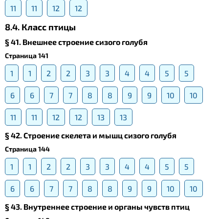
11
11
12
12
8.4. Класс птицы
§ 41. Внешнее строение сизого голубя
Страница 141
1
1
2
2
3
3
4
4
5
5
6
6
7
7
8
8
9
9
10
10
11
11
12
12
13
13
§ 42. Строение скелета и мышц сизого голубя
Страница 144
1
1
2
2
3
3
4
4
5
5
6
6
7
7
8
8
9
9
10
10
§ 43. Внутреннее строение и органы чувств птиц