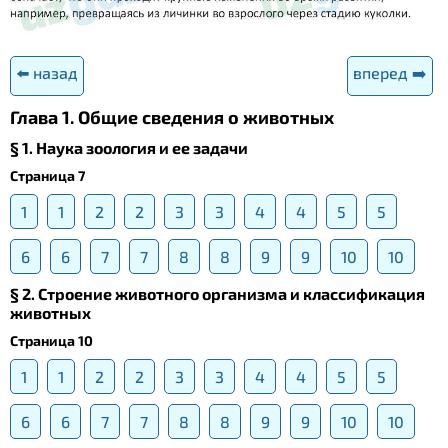
⬅️ назад
вперед ➡️
Глава 1. Общие сведения о животных
§ 1. Наука зоология и ее задачи
Страница 7
1
1
2
2
3
3
4
4
5
5
6
6
7
7
8
8
9
9
10
10
§ 2. Строение животного организма и классификация
животных
Страница 10
1
1
2
2
3
3
4
4
5
5
6
6
7
7
8
8
9
9
10
10