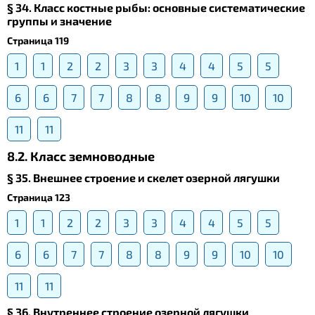
§ 34. Класс костные рыбы: основные систематические
группы и значение
Страница 119
1
1
2
2
3
3
4
4
5
5
6
6
7
7
8
8
9
9
10
10
11
11
8.2. Класс земноводные
§ 35. Внешнее строение и скелет озерной лягушки
Страница 123
1
1
2
2
3
3
4
4
5
5
6
6
7
7
8
8
9
9
10
10
11
11
§ 36. Внутреннее строение озерной лягушки