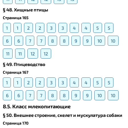
§ 48. Хищные птицы
Страница 165
1
1
2
2
3
3
4
4
5
5
6
6
7
7
8
8
9
9
10
10
11
11
12
12
§ 49. Птицеводство
Страница 167
1
1
2
2
3
3
4
4
5
5
6
6
7
7
8
8
9
9
10
10
8.5. Класс млекопитающие
§ 50. Внешнее строение, скелет и мускулатура собаки
Страница 170