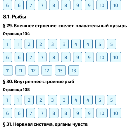
6
6
7
7
8
8
9
9
10
10
8.1. Рыбы
§ 29. Внешнее строение, скелет, плавательный пузырь
Страница 104
1
1
2
2
3
3
4
4
5
5
6
6
7
7
8
8
9
9
10
10
11
11
12
12
13
13
§ 30. Внутреннее строение рыб
Страница 108
1
1
2
2
3
3
4
4
5
5
6
6
7
7
8
8
9
9
10
10
§ 31. Нервная система, органы чувств