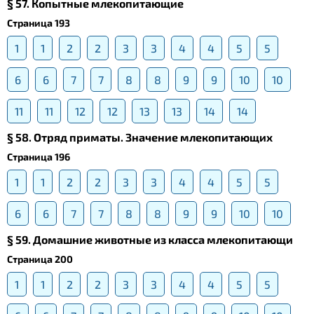
§ 57. Копытные млекопитающие
Страница 193
1
1
2
2
3
3
4
4
5
5
6
6
7
7
8
8
9
9
10
10
11
11
12
12
13
13
14
14
§ 58. Отряд приматы. Значение млекопитающих
Страница 196
1
1
2
2
3
3
4
4
5
5
6
6
7
7
8
8
9
9
10
10
§ 59. Домашние животные из класса млекопитающи
Страница 200
1
1
2
2
3
3
4
4
5
5