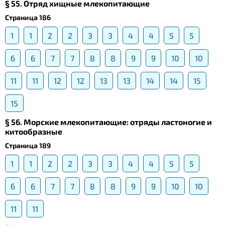
§ 55. Отряд хищные млекопитающие
Страница 186
1
1
2
2
3
3
4
4
5
5
6
6
7
7
8
8
9
9
10
10
11
11
12
12
13
13
14
14
15
15
§ 56. Морские млекопитающие: отряды ластоногие и
китообразные
Страница 189
1
1
2
2
3
3
4
4
5
5
6
6
7
7
8
8
9
9
10
10
11
11