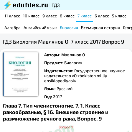
11 класс
10 класс
9 класс
8 класс
7 класс
6 класс
5 класс
Алгебра
Английский язык
Биология
Всемирная история
Геог
ГДЗ Биология Мавлянов О. 7 класс 2017 Вопрос 9
Авторы:
Мавлянов О.
Предмет:
Биология
Издательство:
Государственное научное
издательство «O‘zbekiston milliy
ensiklopediyasi»
Язык:
Русский
Год:
2017
Глава 7. Тип членистоногие. 7. 1. Класс
ракообразные, § 16. Внешнее строение и
размножение речного рака, Вопрос, 9