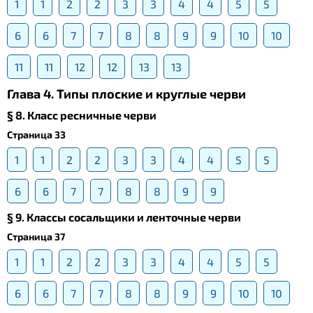
1
1
2
2
3
3
4
4
5
5
6
6
7
7
8
8
9
9
10
10
11
11
12
12
13
13
Глава 4. Типы плоские и круглые черви
§ 8. Класс ресничные черви
Страница 33
1
1
2
2
3
3
4
4
5
5
6
6
7
7
8
8
9
9
§ 9. Классы сосальщики и ленточные черви
Страница 37
1
1
2
2
3
3
4
4
5
5
6
6
7
7
8
8
9
9
10
10