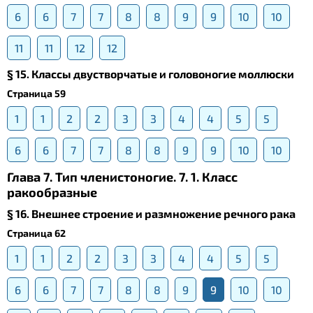
6
6
7
7
8
8
9
9
10
10
11
11
12
12
§ 15. Классы двустворчатые и головоногие моллюски
Страница 59
1
1
2
2
3
3
4
4
5
5
6
6
7
7
8
8
9
9
10
10
Глава 7. Тип членистоногие. 7. 1. Класс
ракообразные
§ 16. Внешнее строение и размножение речного рака
Страница 62
1
1
2
2
3
3
4
4
5
5
6
6
7
7
8
8
9
9
10
10