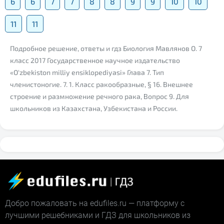
6
6
7
7
8
8
9
9
10
10
11
11
Подробное решение, ответы и гдз Биология Мавлянов О. 7
класс 2017 Государственное научное издательство
«O‘zbekiston milliy ensiklopediyasi» Глава 7. Тип
членистоногие. 7. 1. Класс ракообразные, § 16. Внешнее
строение и размножение речного рака, Вопрос 9. Для
школьников из Казахстана, Узбекистана и России.
Добро пожаловать на edufiles.ru — платформу с
лучшими решебниками и ГДЗ для школьников из