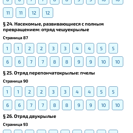
11
11
12
12
§ 24. Насекомые, развивающиеся с полным
превращением: отряд чешуекрылые
Страница 87
1
1
2
2
3
3
4
4
5
5
6
6
7
7
8
8
9
9
10
10
§ 25. Отряд перепончатокрылые: пчелы
Страница 90
1
1
2
2
3
3
4
4
5
5
6
6
7
7
8
8
9
9
10
10
§ 26. Отряд двукрылые
Страница 93