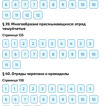
6
6
7
7
8
8
9
9
10
10
11
11
12
12
§ 39. Многообразие пресмыкающихся: отряд
чешуйчатые
Страница 135
1
1
2
2
3
3
4
4
5
5
6
6
7
7
8
8
9
9
10
10
11
11
§ 40. Отряды черепахи и крокодилы
Страница 138
1
1
2
2
3
3
4
4
5
5
6
6
7
7
8
8
9
9
10
10