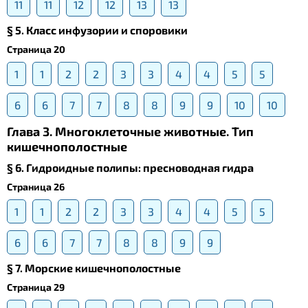
11
11
12
12
13
13
§ 5. Класс инфузории и споровики
Страница 20
1
1
2
2
3
3
4
4
5
5
6
6
7
7
8
8
9
9
10
10
Глава 3. Многоклеточные животные. Тип
кишечнополостные
§ 6. Гидроидные полипы: пресноводная гидра
Страница 26
1
1
2
2
3
3
4
4
5
5
6
6
7
7
8
8
9
9
§ 7. Морские кишечнополостные
Страница 29