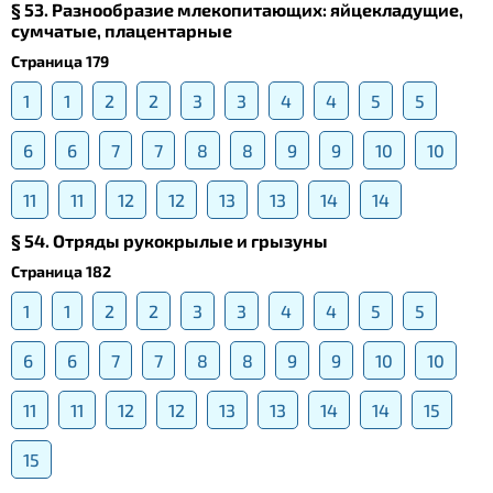
§ 53. Разнообразие млекопитающих: яйцекладущие,
сумчатые, плацентарные
Страница 179
1
1
2
2
3
3
4
4
5
5
6
6
7
7
8
8
9
9
10
10
11
11
12
12
13
13
14
14
§ 54. Отряды рукокрылые и грызуны
Страница 182
1
1
2
2
3
3
4
4
5
5
6
6
7
7
8
8
9
9
10
10
11
11
12
12
13
13
14
14
15
15