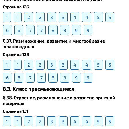
Страница 126
1
1
2
2
3
3
4
4
5
5
6
6
7
7
8
8
9
9
§ 37. Размножение, развитие и многообразие
земноводных
Страница 128
1
1
2
2
3
3
4
4
5
5
6
6
7
7
8
8
9
9
8.3. Класс пресмыкающиеся
§ 38. Строение, размножение и развитие прыткой
ящерицы
Страница 131
1
1
2
2
3
3
4
4
5
5