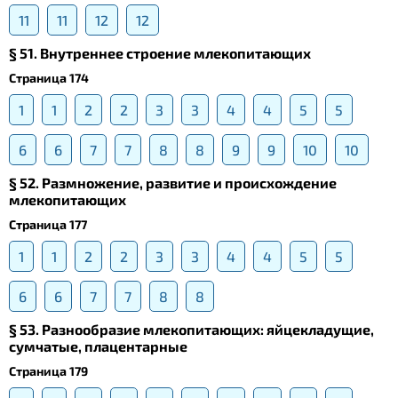
11
11
12
12
§ 51. Внутреннее строение млекопитающих
Страница 174
1
1
2
2
3
3
4
4
5
5
6
6
7
7
8
8
9
9
10
10
§ 52. Размножение, развитие и происхождение
млекопитающих
Страница 177
1
1
2
2
3
3
4
4
5
5
6
6
7
7
8
8
§ 53. Разнообразие млекопитающих: яйцекладущие,
сумчатые, плацентарные
Страница 179