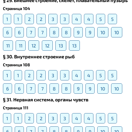
§ 29. Внешнее строение, скелет, плавательный пузырь
Страница 104
1
1
2
2
3
3
4
4
5
5
6
6
7
7
8
8
9
9
10
10
11
11
12
12
13
13
§ 30. Внутреннее строение рыб
Страница 108
1
1
2
2
3
3
4
4
5
5
6
6
7
7
8
8
9
9
10
10
§ 31. Нервная система, органы чувств
Страница 111
1
1
2
2
3
3
4
4
5
5
6
6
7
7
8
8
9
9
10
10