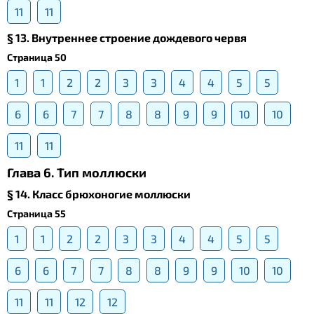
11
11
§ 13. Внутреннее строение дождевого червя
Страница 50
1
1
2
2
3
3
4
4
5
5
6
6
7
7
8
8
9
9
10
10
11
11
Глава 6. Тип моллюски
§ 14. Класс брюхоногие моллюски
Страница 55
1
1
2
2
3
3
4
4
5
5
6
6
7
7
8
8
9
9
10
10
11
11
12
12