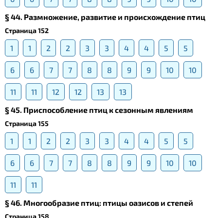
§ 44. Размножение, развитие и происхождение птиц
Страница 152
1
1
2
2
3
3
4
4
5
5
6
6
7
7
8
8
9
9
10
10
11
11
12
12
13
13
§ 45. Приспособление птиц к сезонным явлениям
Страница 155
1
1
2
2
3
3
4
4
5
5
6
6
7
7
8
8
9
9
10
10
11
11
§ 46. Многообразие птиц: птицы оазисов и степей
Страница 158