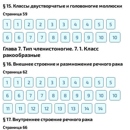
§ 15. Классы двустворчатые и головоногие моллюски
Страница 59
1
1
2
2
3
3
4
4
5
5
6
6
7
7
8
8
9
9
10
10
Глава 7. Тип членистоногие. 7. 1. Класс
ракообразные
§ 16. Внешнее строение и размножение речного рака
Страница 62
1
1
2
2
3
3
4
4
5
5
6
6
7
7
8
8
9
9
10
10
11
11
12
12
13
13
14
14
§ 17. Внутреннее строение речного рака
Страница 66