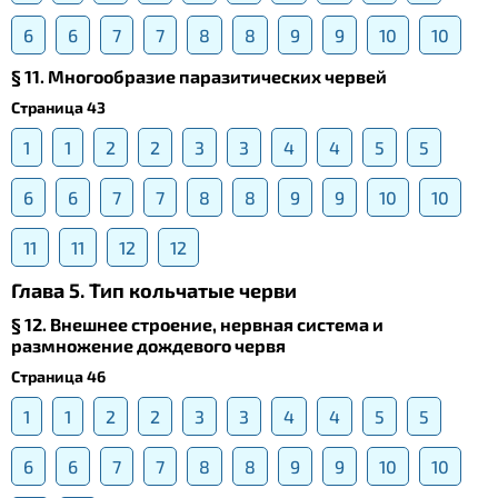
6
6
7
7
8
8
9
9
10
10
§ 11. Многообразие паразитических червей
Страница 43
1
1
2
2
3
3
4
4
5
5
6
6
7
7
8
8
9
9
10
10
11
11
12
12
Глава 5. Тип кольчатые черви
§ 12. Внешнее строение, нервная система и
размножение дождевого червя
Страница 46
1
1
2
2
3
3
4
4
5
5
6
6
7
7
8
8
9
9
10
10