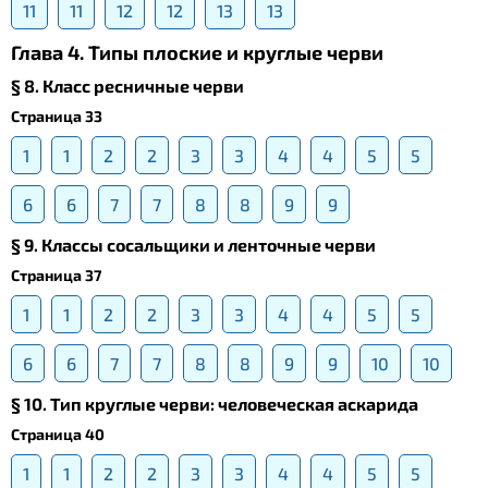
11
11
12
12
13
13
Глава 4. Типы плоские и круглые черви
§ 8. Класс ресничные черви
Страница 33
1
1
2
2
3
3
4
4
5
5
6
6
7
7
8
8
9
9
§ 9. Классы сосальщики и ленточные черви
Страница 37
1
1
2
2
3
3
4
4
5
5
6
6
7
7
8
8
9
9
10
10
§ 10. Тип круглые черви: человеческая аскарида
Страница 40
1
1
2
2
3
3
4
4
5
5