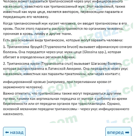
⬅️ назад
вперед ➡️