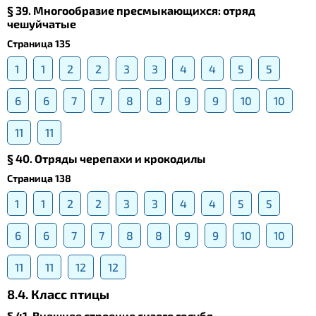
§ 39. Многообразие пресмыкающихся: отряд
чешуйчатые
Страница 135
1
1
2
2
3
3
4
4
5
5
6
6
7
7
8
8
9
9
10
10
11
11
§ 40. Отряды черепахи и крокодилы
Страница 138
1
1
2
2
3
3
4
4
5
5
6
6
7
7
8
8
9
9
10
10
11
11
12
12
8.4. Класс птицы
§ 41. Внешнее строение сизого голубя