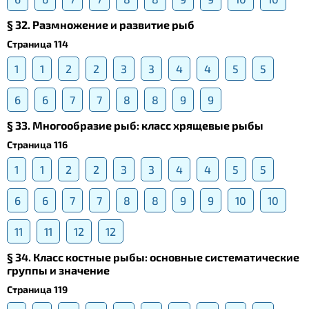
§ 32. Размножение и развитие рыб
Страница 114
1
1
2
2
3
3
4
4
5
5
6
6
7
7
8
8
9
9
§ 33. Многообразие рыб: класс хрящевые рыбы
Страница 116
1
1
2
2
3
3
4
4
5
5
6
6
7
7
8
8
9
9
10
10
11
11
12
12
§ 34. Класс костные рыбы: основные систематические
группы и значение
Страница 119