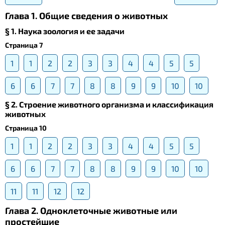
Глава 1. Общие сведения о животных
§ 1. Наука зоология и ее задачи
Страница 7
1
1
2
2
3
3
4
4
5
5
6
6
7
7
8
8
9
9
10
10
§ 2. Строение животного организма и классификация
животных
Страница 10
1
1
2
2
3
3
4
4
5
5
6
6
7
7
8
8
9
9
10
10
11
11
12
12
Глава 2. Одноклеточные животные или
простейшие