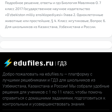
Подробное решение, ответы и гдз Биология Мавлянов О. 7
класс 2017 Государственное научное издательство
«O‘zbekiston milliy ensiklopediyasi» Глава 2. Одноклеточные
животные или простейшие, § 4. Класс жгутиковые, Вопрос 6.
Для школьников из Казахстана, Узбекистана и России.
Добро пожаловать на edufiles.ru — платформу с
лучшими решебниками и ГДЗ для школьников из
Узбекистана, Казахстана и России! Мы собрали удобные
решения для учеников с 1 по 11 класс, чтобы помочь
справиться с домашними заданиями, подготовиться к
контрольным и усовершенствовать знания.