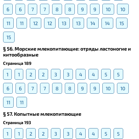
6
6
7
7
8
8
9
9
10
10
11
11
12
12
13
13
14
14
15
15
§ 56. Морские млекопитающие: отряды ластоногие и
китообразные
Страница 189
1
1
2
2
3
3
4
4
5
5
6
6
7
7
8
8
9
9
10
10
11
11
§ 57. Копытные млекопитающие
Страница 193
1
1
2
2
3
3
4
4
5
5