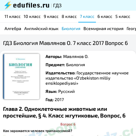
11 класс
10 класс
9 класс
8 класс
7 класс
6 класс
5 класс
Алгебра
Английский язык
Биология
Всемирная история
Геог
ГДЗ Биология Мавлянов О. 7 класс 2017 Вопрос 6
Авторы:
Мавлянов О.
Предмет:
Биология
Издательство:
Государственное научное
издательство «O‘zbekiston milliy
ensiklopediyasi»
Язык:
Русский
Год:
2017
Глава 2. Одноклеточные животные или
простейшие, § 4. Класс жгутиковые, Вопрос, 6