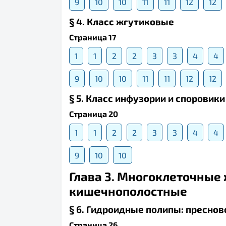
9
10
10
11
11
12
12
§ 4. Класс жгутиковые
Страница 17
1
1
2
2
3
3
4
4
9
10
10
11
11
12
12
§ 5. Класс инфузории и споровики
Страница 20
1
1
2
2
3
3
4
4
9
10
10
Глава 3. Многоклеточные
кишечнополостные
§ 6. Гидроидные полипы: преснов
Страница 26