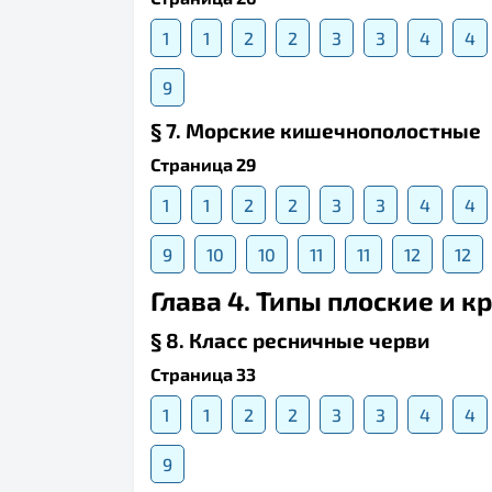
1
1
2
2
3
3
4
4
9
§ 7. Морские кишечнополостные
Страница 29
1
1
2
2
3
3
4
4
9
10
10
11
11
12
12
Глава 4. Типы плоские и к
§ 8. Класс ресничные черви
Страница 33
1
1
2
2
3
3
4
4
9