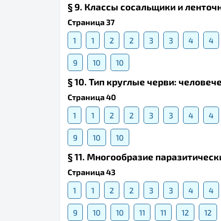
§ 9. Классы сосальщики и ленточ
Страница 37
1
1
2
2
3
3
4
4
9
10
10
§ 10. Тип круглые черви: челове
Страница 40
1
1
2
2
3
3
4
4
9
10
10
§ 11. Многообразие паразитическ
Страница 43
1
1
2
2
3
3
4
4
9
10
10
11
11
12
12