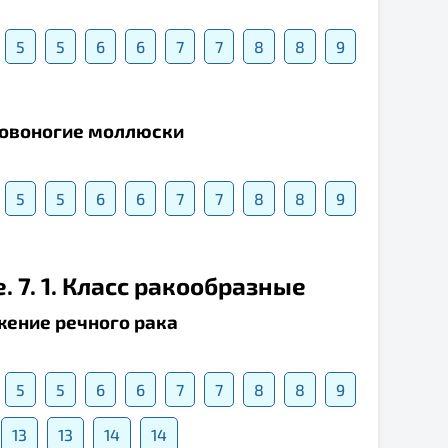
5
5
6
6
7
7
8
8
9
оловоногие моллюски
5
5
6
6
7
7
8
8
9
. 7. 1. Класс ракообразные
жение речного рака
5
5
6
6
7
7
8
8
9
13
13
14
14