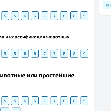
10
5
5
6
6
7
7
8
8
9
зма и классификация животных
5
5
6
6
7
7
8
8
9
животные или простейшие
5
5
6
6
7
7
8
8
9