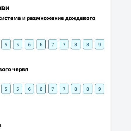
рви
я система и размножение дождевого
5
5
6
6
7
7
8
8
9
вого червя
5
5
6
6
7
7
8
8
9
и