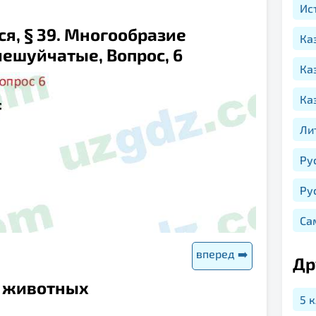
Ис
я, § 39. Многообразие
Ка
ешуйчатые, Вопрос, 6
Ка
Ка
Ли
Ру
Ру
Са
вперед ➡️
Др
о животных
5 