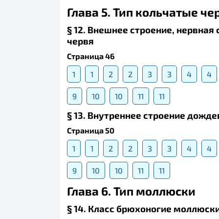
Глава 5. Тип кольчатые че
§ 12. Внешнее строение, нервна
червя
Страница 46
1
1
2
2
3
3
4
4
9
10
10
11
11
§ 13. Внутреннее строение дожде
Страница 50
1
1
2
2
3
3
4
4
9
10
10
11
11
Глава 6. Тип моллюски
§ 14. Класс брюхоногие моллюск