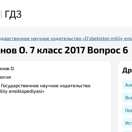
дарственное научное издательство «O‘zbekiston milliy ensi
ов О. 7 класс 2017 Вопрос 6
нов О.
Др
логия
Ал
:
Государственное научное издательство
lliy ensiklopediyasi»
Вс
Ге
Ис