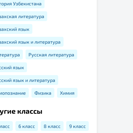
тория Узбекистана
захская литература
захский язык
захский язык и литература
тература
Русская литература
сский язык
сский язык и литература
мопознание
Физика
Химия
угие классы
класс
6 класс
8 класс
9 класс