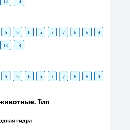
13
13
5
5
6
6
7
7
8
8
9
13
13
5
5
6
6
7
7
8
8
9
 животные. Тип
одная гидра