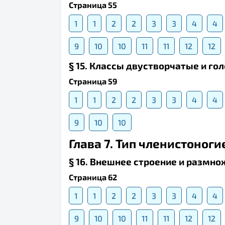
Страница 55
1
1
2
2
3
3
4
4
9
10
10
11
11
12
12
§ 15. Классы двустворчатые и г
Страница 59
1
1
2
2
3
3
4
4
9
10
10
Глава 7. Тип членистоногие
§ 16. Внешнее строение и размно
Страница 62
1
1
2
2
3
3
4
4
9
10
10
11
11
12
12