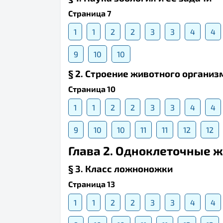
Страница 7
1
1
2
2
3
3
4
4
9
10
10
§ 2. Строение животного органи
Страница 10
1
1
2
2
3
3
4
4
9
10
10
11
11
12
12
Глава 2. Одноклеточные 
§ 3. Класс ложноножки
Страница 13
1
1
2
2
3
3
4
4