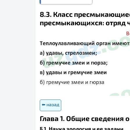
8.3. Класс пресмыкающиес
пресмыкающихся: отряд ч
⬅️ назад
Глава 1. Общие сведения 
§ 1. Наука зоология и ее задачи