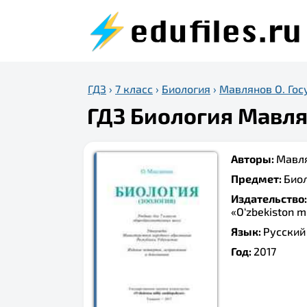
ГДЗ
›
7 класс
›
Биология
›
Мавлянов О. Госу
ГДЗ Биология Мавлян
Авторы:
Мавля
Предмет:
Био
Издательство
«O‘zbekiston mi
Язык:
Русский
Год:
2017