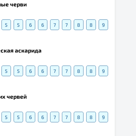
ные черви
5
5
6
6
7
7
8
8
9
ческая аскарида
5
5
6
6
7
7
8
8
9
их червей
5
5
6
6
7
7
8
8
9