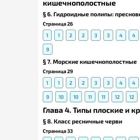
кишечнополостные
§ 6. Гидроидные полипы: преснов
Страница 26
1
1
2
2
3
3
4
4
9
§ 7. Морские кишечнополостные
Страница 29
1
1
2
2
3
3
4
4
9
10
10
11
11
12
12
Глава 4. Типы плоские и к
§ 8. Класс ресничные черви
Страница 33