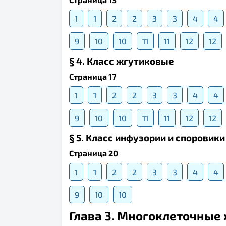
1
1
2
2
3
3
4
4
9
10
10
11
11
12
12
§ 4. Класс жгутиковые
Страница 17
1
1
2
2
3
3
4
4
9
10
10
11
11
12
12
§ 5. Класс инфузории и споровики
Страница 20
1
1
2
2
3
3
4
4
9
10
10
Глава 3. Многоклеточные