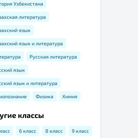
тория Узбекистана
захская литература
захский язык
захский язык и литература
тература
Русская литература
сский язык
сский язык и литература
мопознание
Физика
Химия
угие классы
класс
6 класс
8 класс
9 класс