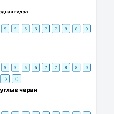
одная гидра
5
5
6
6
7
7
8
8
9
5
5
6
6
7
7
8
8
9
13
13
руглые черви