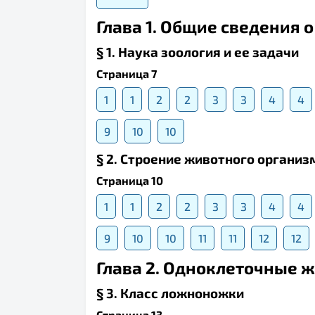
Глава 1. Общие сведения 
§ 1. Наука зоология и ее задачи
Страница 7
1
1
2
2
3
3
4
4
9
10
10
§ 2. Строение животного органи
Страница 10
1
1
2
2
3
3
4
4
9
10
10
11
11
12
12
Глава 2. Одноклеточные 
§ 3. Класс ложноножки
Страница 13