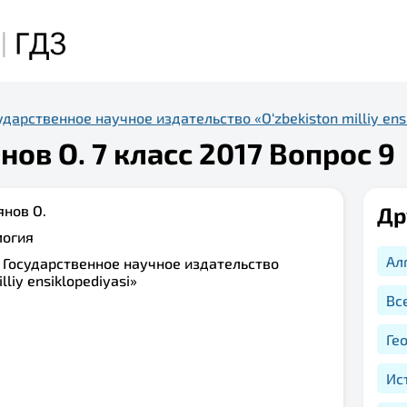
дарственное научное издательство «O‘zbekiston milliy ensi
ов О. 7 класс 2017 Вопрос 9
нов О.
Др
логия
Ал
:
Государственное научное издательство
lliy ensiklopediyasi»
Вс
Ге
Ис