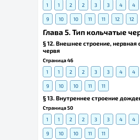
1
1
2
2
3
3
4
4
9
10
10
11
11
12
12
Глава 5. Тип кольчатые че
§ 12. Внешнее строение, нервна
червя
Страница 46
1
1
2
2
3
3
4
4
9
10
10
11
11
§ 13. Внутреннее строение дожде
Страница 50
1
1
2
2
3
3
4
4
9
10
10
11
11