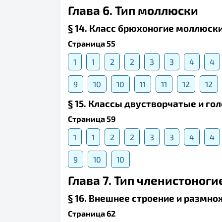
Глава 6. Тип моллюски
§ 14. Класс брюхоногие моллюск
Страница 55
1
1
2
2
3
3
4
4
9
10
10
11
11
12
12
§ 15. Классы двустворчатые и г
Страница 59
1
1
2
2
3
3
4
4
9
10
10
Глава 7. Тип членистоногие
§ 16. Внешнее строение и размно
Страница 62