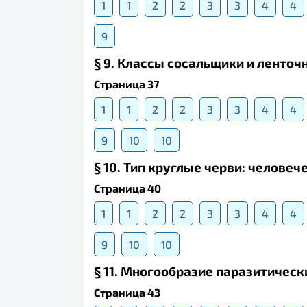
1
1
2
2
3
3
4
4
9
§ 9. Классы сосальщики и ленточ
Страница 37
1
1
2
2
3
3
4
4
9
10
10
§ 10. Тип круглые черви: челове
Страница 40
1
1
2
2
3
3
4
4
9
10
10
§ 11. Многообразие паразитическ
Страница 43