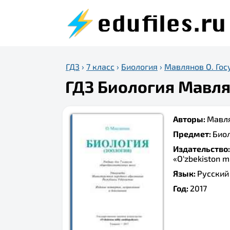
ГДЗ
›
7 класс
›
Биология
›
Мавлянов О. Госу
ГДЗ Биология Мавлян
Авторы:
Мавля
Предмет:
Био
Издательство
«O‘zbekiston mi
Язык:
Русский
Год:
2017