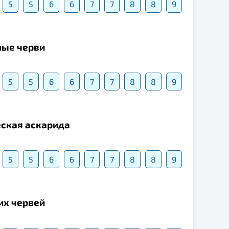
5
5
6
6
7
7
8
8
9
ные черви
5
5
6
6
7
7
8
8
9
ческая аскарида
5
5
6
6
7
7
8
8
9
их червей