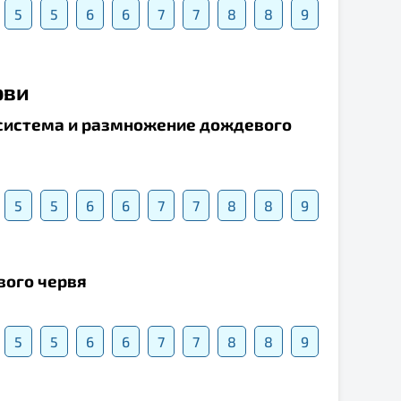
5
5
6
6
7
7
8
8
9
рви
я система и размножение дождевого
5
5
6
6
7
7
8
8
9
вого червя
5
5
6
6
7
7
8
8
9