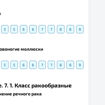
и
5
5
6
6
7
7
8
8
9
оловоногие моллюски
5
5
6
6
7
7
8
8
9
. 7. 1. Класс ракообразные
жение речного рака