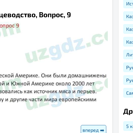
Ис
ицеводство, Вопрос, 9
Ка
Ка
Ка
Ли
Ру
Ру
Са
Др
5 
вперед ➡️