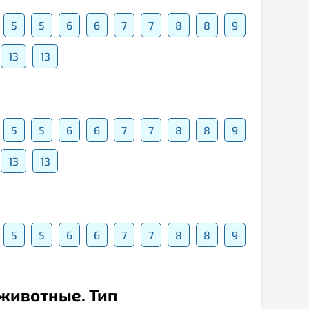
5
5
6
6
7
7
8
8
9
13
13
5
5
6
6
7
7
8
8
9
13
13
5
5
6
6
7
7
8
8
9
 животные. Тип