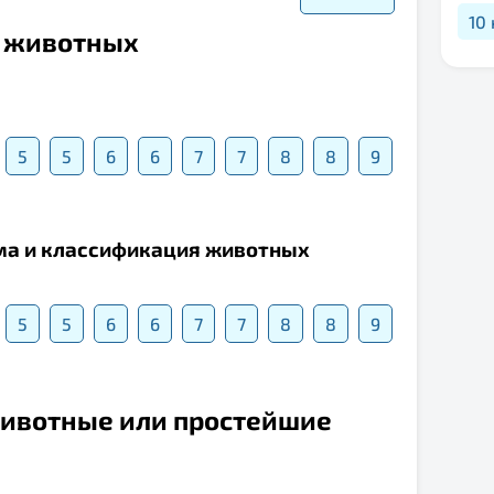
10
о животных
5
5
6
6
7
7
8
8
9
зма и классификация животных
5
5
6
6
7
7
8
8
9
животные или простейшие