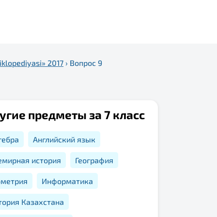
klopediyasi» 2017
›
Вопрос 9
угие предметы за 7 класс
гебра
Английский язык
емирная история
География
ометрия
Информатика
тория Казахстана