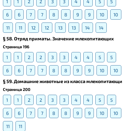
1
1
2
2
3
3
4
4
5
5
6
6
7
7
8
8
9
9
10
10
11
11
12
12
13
13
14
14
§ 58. Отряд приматы. Значение млекопитающих
Страница 196
1
1
2
2
3
3
4
4
5
5
6
6
7
7
8
8
9
9
10
10
§ 59. Домашние животные из класса млекопитающи
Страница 200
1
1
2
2
3
3
4
4
5
5
6
6
7
7
8
8
9
9
10
10
11
11