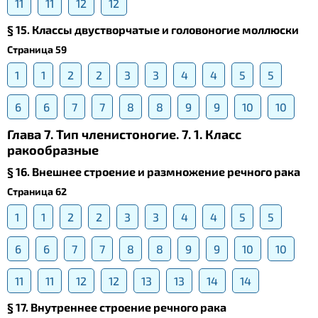
11
11
12
12
§ 15. Классы двустворчатые и головоногие моллюски
Страница 59
1
1
2
2
3
3
4
4
5
5
6
6
7
7
8
8
9
9
10
10
Глава 7. Тип членистоногие. 7. 1. Класс
ракообразные
§ 16. Внешнее строение и размножение речного рака
Страница 62
1
1
2
2
3
3
4
4
5
5
6
6
7
7
8
8
9
9
10
10
11
11
12
12
13
13
14
14
§ 17. Внутреннее строение речного рака