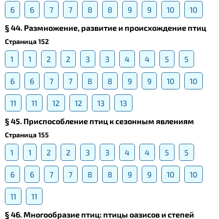
6
6
7
7
8
8
9
9
10
10
§ 44. Размножение, развитие и происхождение птиц
Страница 152
1
1
2
2
3
3
4
4
5
5
6
6
7
7
8
8
9
9
10
10
11
11
12
12
13
13
§ 45. Приспособление птиц к сезонным явлениям
Страница 155
1
1
2
2
3
3
4
4
5
5
6
6
7
7
8
8
9
9
10
10
11
11
§ 46. Многообразие птиц: птицы оазисов и степей