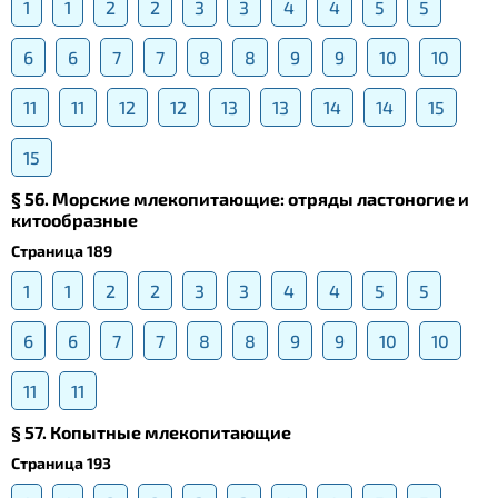
1
1
2
2
3
3
4
4
5
5
6
6
7
7
8
8
9
9
10
10
11
11
12
12
13
13
14
14
15
15
§ 56. Морские млекопитающие: отряды ластоногие и
китообразные
Страница 189
1
1
2
2
3
3
4
4
5
5
6
6
7
7
8
8
9
9
10
10
11
11
§ 57. Копытные млекопитающие
Страница 193