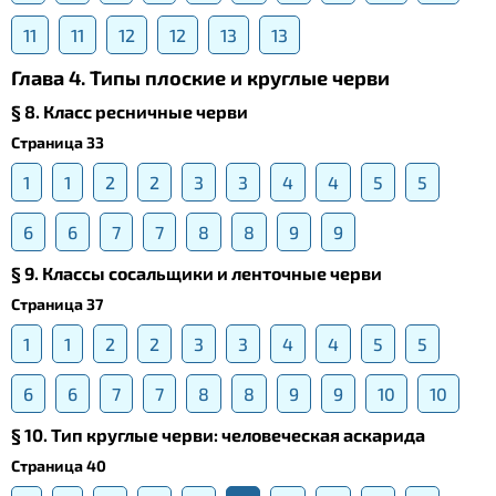
11
11
12
12
13
13
Глава 4. Типы плоские и круглые черви
§ 8. Класс ресничные черви
Страница 33
1
1
2
2
3
3
4
4
5
5
6
6
7
7
8
8
9
9
§ 9. Классы сосальщики и ленточные черви
Страница 37
1
1
2
2
3
3
4
4
5
5
6
6
7
7
8
8
9
9
10
10
§ 10. Тип круглые черви: человеческая аскарида
Страница 40