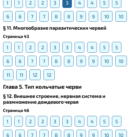
1
1
2
2
3
3
4
4
5
5
6
6
7
7
8
8
9
9
10
10
§ 11. Многообразие паразитических червей
Страница 43
1
1
2
2
3
3
4
4
5
5
6
6
7
7
8
8
9
9
10
10
11
11
12
12
Глава 5. Тип кольчатые черви
§ 12. Внешнее строение, нервная система и
размножение дождевого червя
Страница 46
1
1
2
2
3
3
4
4
5
5
6
6
7
7
8
8
9
9
10
10