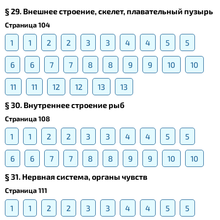
§ 29. Внешнее строение, скелет, плавательный пузырь
Страница 104
1
1
2
2
3
3
4
4
5
5
6
6
7
7
8
8
9
9
10
10
11
11
12
12
13
13
§ 30. Внутреннее строение рыб
Страница 108
1
1
2
2
3
3
4
4
5
5
6
6
7
7
8
8
9
9
10
10
§ 31. Нервная система, органы чувств
Страница 111
1
1
2
2
3
3
4
4
5
5