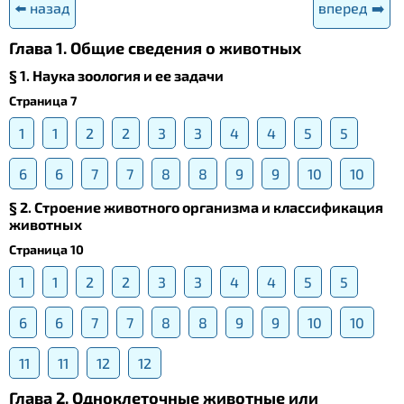
⬅️ назад
вперед ➡️
Глава 1. Общие сведения о животных
§ 1. Наука зоология и ее задачи
Страница 7
1
1
2
2
3
3
4
4
5
5
6
6
7
7
8
8
9
9
10
10
§ 2. Строение животного организма и классификация
животных
Страница 10
1
1
2
2
3
3
4
4
5
5
6
6
7
7
8
8
9
9
10
10
11
11
12
12
Глава 2. Одноклеточные животные или