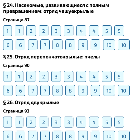
§ 24. Насекомые, развивающиеся с полным
превращением: отряд чешуекрылые
Страница 87
1
1
2
2
3
3
4
4
5
5
6
6
7
7
8
8
9
9
10
10
§ 25. Отряд перепончатокрылые: пчелы
Страница 90
1
1
2
2
3
3
4
4
5
5
6
6
7
7
8
8
9
9
10
10
§ 26. Отряд двукрылые
Страница 93
1
1
2
2
3
3
4
4
5
5
6
6
7
7
8
8
9
9
10
10