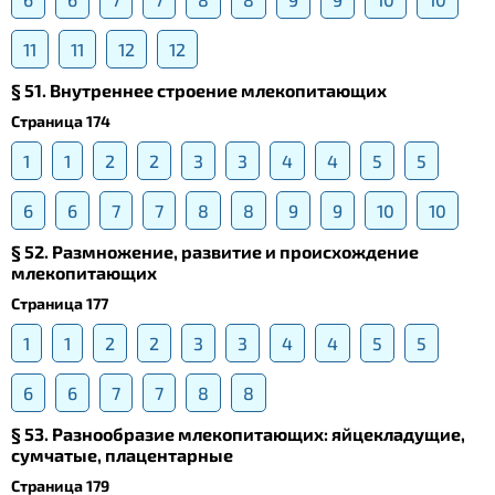
11
11
12
12
§ 51. Внутреннее строение млекопитающих
Страница 174
1
1
2
2
3
3
4
4
5
5
6
6
7
7
8
8
9
9
10
10
§ 52. Размножение, развитие и происхождение
млекопитающих
Страница 177
1
1
2
2
3
3
4
4
5
5
6
6
7
7
8
8
§ 53. Разнообразие млекопитающих: яйцекладущие,
сумчатые, плацентарные
Страница 179