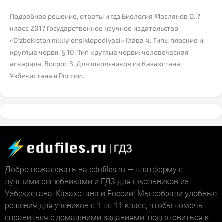
Подробное решение, ответы и гдз Биология Мавлянов О. 7
класс 2017 Государственное научное издательство
«O‘zbekiston milliy ensiklopediyasi» Глава 4. Типы плоские и
круглые черви, § 10. Тип круглые черви: человеческая
аскарида, Вопрос 3. Для школьников из Казахстана,
Узбекистана и России.
Добро пожаловать на edufiles.ru — платформу с
лучшими решебниками и ГДЗ для школьников из
Узбекистана, Казахстана и России! Мы собрали удобные
решения для учеников с 1 по 11 класс, чтобы помочь
справиться с домашними заданиями, подготовиться к