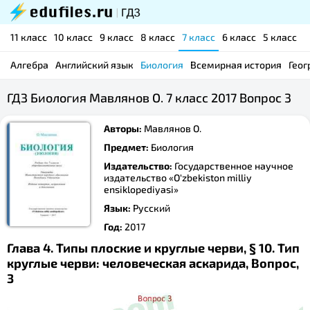
11 класс
10 класс
9 класс
8 класс
7 класс
6 класс
5 класс
Алгебра
Английский язык
Биология
Всемирная история
Геог
ГДЗ Биология Мавлянов О. 7 класс 2017 Вопрос 3
Авторы:
Мавлянов О.
Предмет:
Биология
Издательство:
Государственное научное
издательство «O‘zbekiston milliy
ensiklopediyasi»
Язык:
Русский
Год:
2017
Глава 4. Типы плоские и круглые черви, § 10. Тип
круглые черви: человеческая аскарида, Вопрос,
3