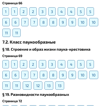
Страница 66
1
1
2
2
3
3
4
4
5
5
6
6
7
7
8
8
9
9
10
10
11
11
7.2. Класс паукообразные
§ 18. Строение и образ жизни паука-крестовика
Страница 69
1
1
2
2
3
3
4
4
5
5
6
6
7
7
8
8
9
9
10
10
11
11
12
12
13
13
§ 19. Разновидности паукообразных
Страница 72