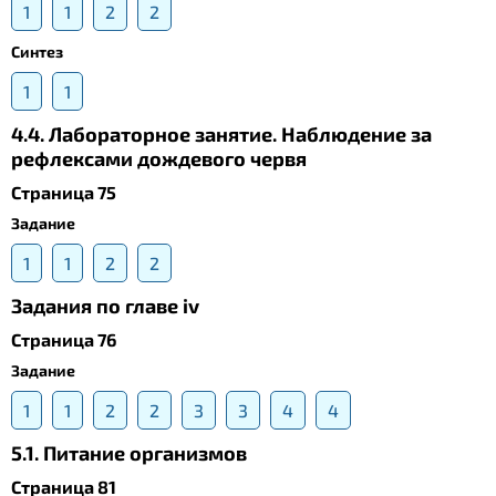
1
1
2
2
Синтез
1
1
4.4. Лабораторное занятие. Наблюдение за
рефлексами дождевого червя
Страница 75
Задание
1
1
2
2
Задания по главе iv
Страница 76
Задание
1
1
2
2
3
3
4
4
5.1. Питание организмов
Страница 81