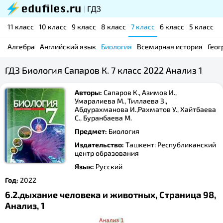
11 класс
10 класс
9 класс
8 класс
7 класс
6 класс
5 класс
Алгебра
Английский язык
Биология
Всемирная история
Геог
ГДЗ Биология Сапаров К. 7 класс 2022 Анализ 1
Авторы:
Сапаров К., Азимов И.,
Умаралиева М., Тиллаева З.,
Абдурахманова И.,Рахматов У., Хайтбаева
С., Буранбаева М.
Предмет:
Биология
Издательство:
Ташкент: Республиканский
центр образования
Язык:
Русский
Год:
2022
6.2.дыхание человека и животных, Страница 98,
Анализ, 1