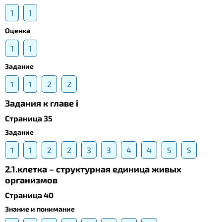
1
1
Оценка
1
1
Задание
1
1
2
2
Задания к главе i
Страница 35
Задание
1
1
2
2
3
3
4
4
5
5
2.1.клетка – структурная единица живых
организмов
Страница 40
Знание и понимание