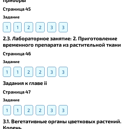
приборы
Страница 45
Задание
1
1
2
2
3
3
2.3. Лабораторное занятие: 2. Приготовление
временного препарата из растительной ткани
Страница 46
Задание
1
1
2
2
3
3
Задания к главе ii
Страница 47
Задание
1
1
2
2
3
3
3.1. Вегетативные органы цветковых растений.
Корень