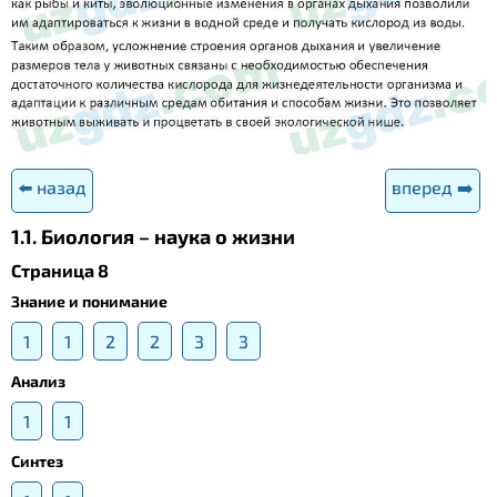
⬅️ назад
вперед ➡️
1.1. Биология – наука о жизни
Страница 8
Знание и понимание
1
1
2
2
3
3
Анализ
1
1
Синтез