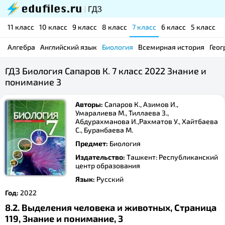
11 класс
10 класс
9 класс
8 класс
7 класс
6 класс
5 класс
Алгебра
Английский язык
Биология
Всемирная история
Геог
ГДЗ Биология Сапаров К. 7 класс 2022 Знание и
понимание 3
Авторы:
Сапаров К., Азимов И.,
Умаралиева М., Тиллаева З.,
Абдурахманова И.,Рахматов У., Хайтбаева
С., Буранбаева М.
Предмет:
Биология
Издательство:
Ташкент: Республиканский
центр образования
Язык:
Русский
Год:
2022
8.2. Выделения человека и животных, Страница
119, Знание и понимание, 3