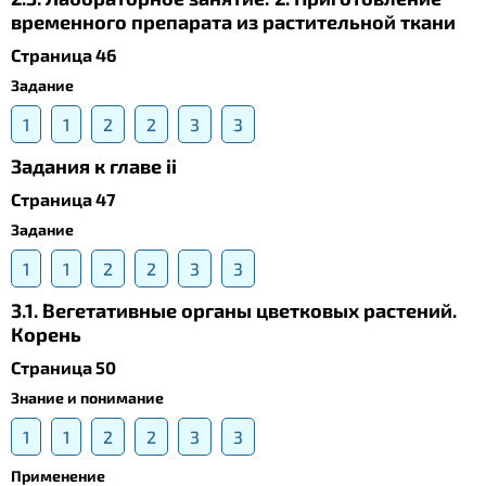
временного препарата из растительной ткани
Страница 46
Задание
1
1
2
2
3
3
Задания к главе ii
Страница 47
Задание
1
1
2
2
3
3
3.1. Вегетативные органы цветковых растений.
Корень
Страница 50
Знание и понимание
1
1
2
2
3
3
Применение