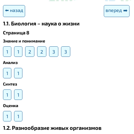
⬅️ назад
вперед ➡️
1.1. Биология – наука о жизни
Страница 8
Знание и понимание
1
1
2
2
3
3
Анализ
1
1
Синтез
1
1
Оценка
1
1
1.2. Разнообразие живых организмов