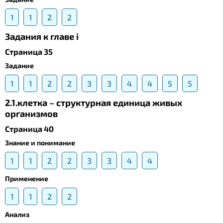
1
1
2
2
Задания к главе i
Страница 35
Задание
1
1
2
2
3
3
4
4
5
5
2.1.клетка – структурная единица живых
организмов
Страница 40
Знание и понимание
1
1
2
2
3
3
4
4
Применение
1
1
2
2
Анализ