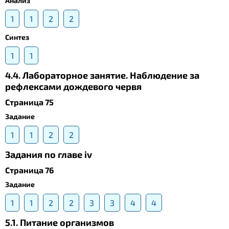
Анализ
1
1
2
2
Синтез
1
1
4.4. Лабораторное занятие. Наблюдение за
рефлексами дождевого червя
Страница 75
Задание
1
1
2
2
Задания по главе iv
Страница 76
Задание
1
1
2
2
3
3
4
4
5.1. Питание организмов