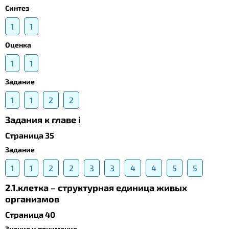
Синтез
1
1
Оценка
1
1
Задание
1
1
2
2
Задания к главе i
Страница 35
Задание
1
1
2
2
3
3
4
4
5
5
2.1.клетка – структурная единица живых
организмов
Страница 40
Знание и понимание