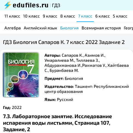
11 класс
10 класс
9 класс
8 класс
7 класс
6 класс
5 класс
Алгебра
Английский язык
Биология
Всемирная история
Геог
ГДЗ Биология Сапаров К. 7 класс 2022 Задание 2
Авторы:
Сапаров К., Азимов И.,
Умаралиева М., Тиллаева З.,
Абдурахманова И.,Рахматов У., Хайтбаева
С., Буранбаева М.
Предмет:
Биология
Издательство:
Ташкент: Республиканский
центр образования
Язык:
Русский
Год:
2022
7.3. Лабораторное занятие. Исследование
испарения воды листьями, Страница 107,
Задание, 2