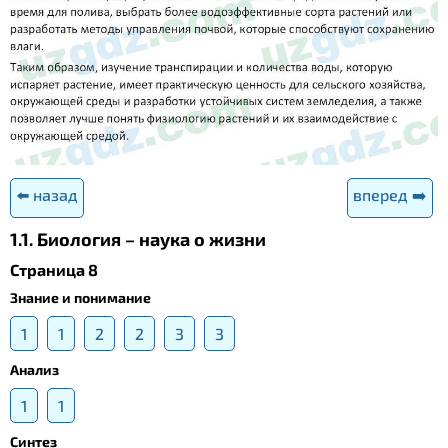
⬅️ назад
вперед ➡️
1.1. Биология – наука о жизни
Страница 8
Знание и понимание
1
1
2
2
3
3
Анализ
1
1
Синтез