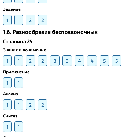
Задание
1
1
2
2
1.6. Разнообразие беспозвоночных
Страница 25
Знание и понимание
1
1
2
2
3
3
4
4
5
5
Применение
1
1
Анализ
1
1
2
2
Синтез
1
1