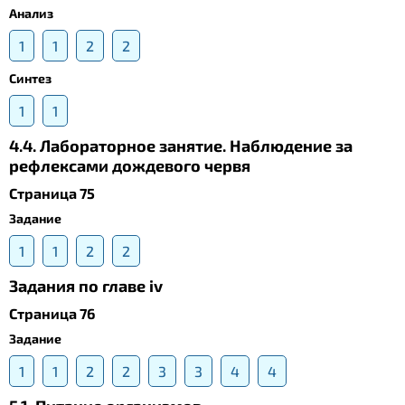
Анализ
1
1
2
2
Синтез
1
1
4.4. Лабораторное занятие. Наблюдение за
рефлексами дождевого червя
Страница 75
Задание
1
1
2
2
Задания по главе iv
Страница 76
Задание
1
1
2
2
3
3
4
4