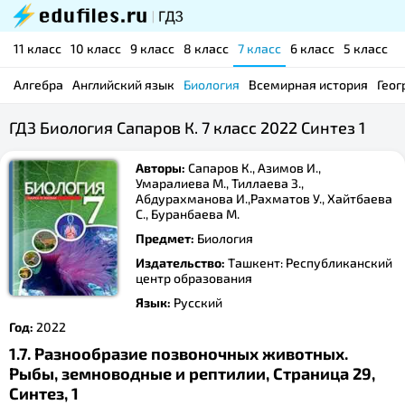
11 класс
10 класс
9 класс
8 класс
7 класс
6 класс
5 класс
Алгебра
Английский язык
Биология
Всемирная история
Геог
ГДЗ Биология Сапаров К. 7 класс 2022 Синтез 1
Авторы:
Сапаров К., Азимов И.,
Умаралиева М., Тиллаева З.,
Абдурахманова И.,Рахматов У., Хайтбаева
С., Буранбаева М.
Предмет:
Биология
Издательство:
Ташкент: Республиканский
центр образования
Язык:
Русский
Год:
2022
1.7. Разнообразие позвоночных животных.
Рыбы, земноводные и рептилии, Страница 29,
Синтез, 1