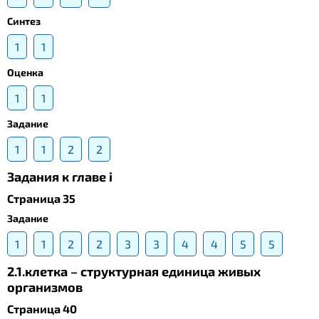
Синтез
1
1
Оценка
1
1
Задание
1
1
2
2
Задания к главе i
Страница 35
Задание
1
1
2
2
3
3
4
4
5
5
2.1.клетка – структурная единица живых
организмов
Страница 40