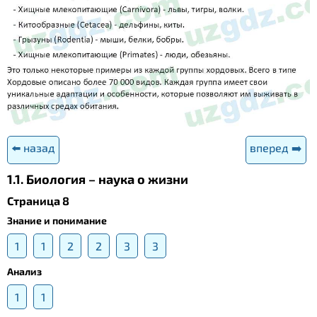
⬅️ назад
вперед ➡️
1.1. Биология – наука о жизни
Страница 8
Знание и понимание
1
1
2
2
3
3
Анализ
1
1