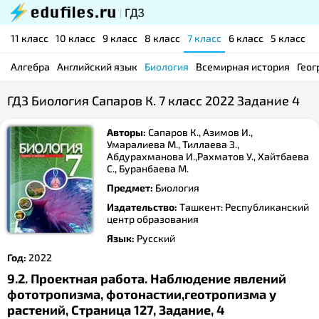
11 класс
10 класс
9 класс
8 класс
7 класс
6 класс
5 класс
Алгебра
Английский язык
Биология
Всемирная история
Геог
ГДЗ Биология Сапаров К. 7 класс 2022 Задание 4
Авторы:
Сапаров К., Азимов И.,
Умаралиева М., Тиллаева З.,
Абдурахманова И.,Рахматов У., Хайтбаева
С., Буранбаева М.
Предмет:
Биология
Издательство:
Ташкент: Республиканский
центр образования
Язык:
Русский
Год:
2022
9.2. Проектная работа. Наблюдение явлений
фототропизма, фотонастии,геотропизма у
растений, Страница 127, Задание, 4