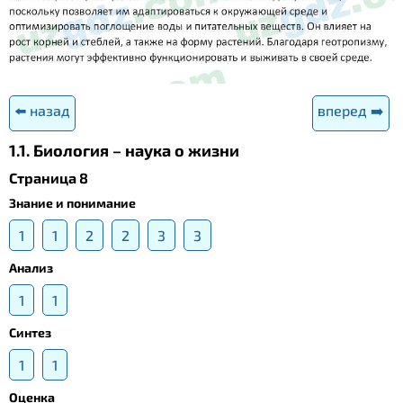
⬅️ назад
вперед ➡️
1.1. Биология – наука о жизни
Страница 8
Знание и понимание
1
1
2
2
3
3
Анализ
1
1
Синтез
1
1
Оценка