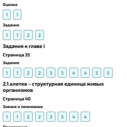
Оценка
1
1
Задание
1
1
2
2
Задания к главе i
Страница 35
Задание
1
1
2
2
3
3
4
4
5
5
2.1.клетка – структурная единица живых
организмов
Страница 40
Знание и понимание
1
1
2
2
3
3
4
4
Применение