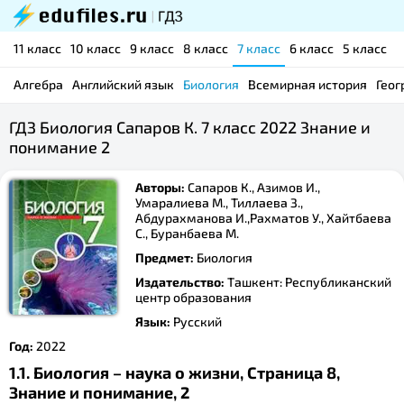
11 класс
10 класс
9 класс
8 класс
7 класс
6 класс
5 класс
Алгебра
Английский язык
Биология
Всемирная история
Геог
ГДЗ Биология Сапаров К. 7 класс 2022 Знание и
понимание 2
Авторы:
Сапаров К., Азимов И.,
Умаралиева М., Тиллаева З.,
Абдурахманова И.,Рахматов У., Хайтбаева
С., Буранбаева М.
Предмет:
Биология
Издательство:
Ташкент: Республиканский
центр образования
Язык:
Русский
Год:
2022
1.1. Биология – наука о жизни, Страница 8,
Знание и понимание, 2