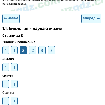
⬅️ назад
вперед ➡️
1.1. Биология – наука о жизни
Страница 8
Знание и понимание
1
1
2
2
3
3
Анализ
1
1
Синтез
1
1
Оценка
1
1