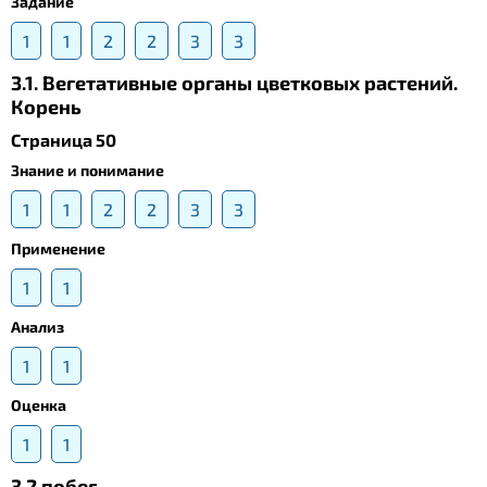
Задание
1
1
2
2
3
3
3.1. Вегетативные органы цветковых растений.
Корень
Страница 50
Знание и понимание
1
1
2
2
3
3
Применение
1
1
Анализ
1
1
Оценка
1
1
3.2.побег