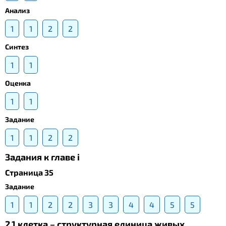
Анализ
1
1
2
2
Синтез
1
1
Оценка
1
1
Задание
1
1
2
2
Задания к главе i
Страница 35
Задание
1
1
2
2
3
3
4
4
5
5
2.1.клетка – структурная единица живых