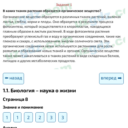
⬅️ назад
вперед ➡️
1.1. Биология – наука о жизни
Страница 8
Знание и понимание
1
1
2
2
3
3
Анализ