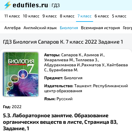
11 класс
10 класс
9 класс
8 класс
7 класс
6 класс
5 класс
Алгебра
Английский язык
Биология
Всемирная история
Геог
ГДЗ Биология Сапаров К. 7 класс 2022 Задание 1
Авторы:
Сапаров К., Азимов И.,
Умаралиева М., Тиллаева З.,
Абдурахманова И.,Рахматов У., Хайтбаева
С., Буранбаева М.
Предмет:
Биология
Издательство:
Ташкент: Республиканский
центр образования
Язык:
Русский
Год:
2022
5.3. Лабораторное занятие. Образование
органических веществ в листе, Страница 83,
Задание, 1