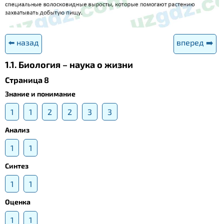
⬅️ назад
вперед ➡️
1.1. Биология – наука о жизни
Страница 8
Знание и понимание
1
1
2
2
3
3
Анализ
1
1
Синтез
1
1
Оценка
1
1