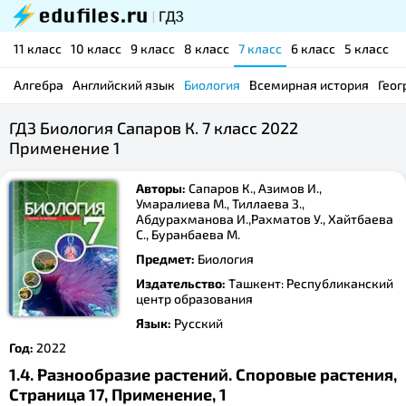
11 класс
10 класс
9 класс
8 класс
7 класс
6 класс
5 класс
Алгебра
Английский язык
Биология
Всемирная история
Геог
ГДЗ Биология Сапаров К. 7 класс 2022
Применение 1
Авторы:
Сапаров К., Азимов И.,
Умаралиева М., Тиллаева З.,
Абдурахманова И.,Рахматов У., Хайтбаева
С., Буранбаева М.
Предмет:
Биология
Издательство:
Ташкент: Республиканский
центр образования
Язык:
Русский
Год:
2022
1.4. Разнообразие растений. Споровые растения,
Страница 17, Применение, 1