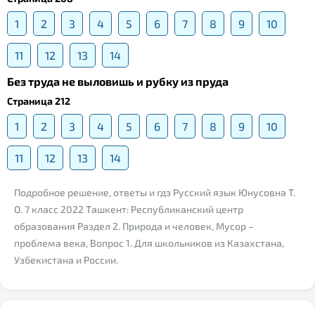
1
2
3
4
5
6
7
8
9
10
11
12
13
14
Без труда не выловишь и рубку из пруда
Страница 212
1
2
3
4
5
6
7
8
9
10
11
12
13
14
Подробное решение, ответы и гдз Русский язык Юнусовна Т.
О. 7 класс 2022 Ташкент: Республиканский центр
образования Раздел 2. Природа и человек, Мусор –
проблема века, Вопрос 1. Для школьников из Казахстана,
Узбекистана и России.