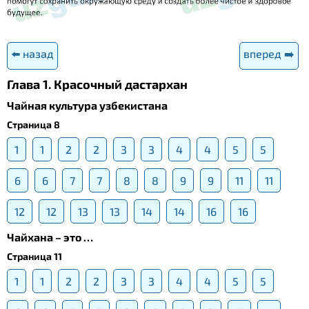
⬅️ назад
вперед ➡️
Глава 1. Красочный дастархан
Чайная культура узбекистана
Страница 8
1
1
2
2
3
3
4
4
5
5
6
6
7
7
8
8
9
9
11
11
12
12
13
13
14
14
16
16
Чайхана – это …
Страница 11
1
1
2
2
3
3
4
4
5
5