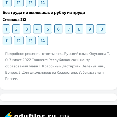
11
12
13
14
Без труда не выловишь и рубку из пруда
Страница 212
1
2
3
4
5
6
7
8
9
10
11
12
13
14
Подробное решение, ответы и гдз Русский язык Юнусовна Т.
О. 7 класс 2022 Ташкент: Республиканский центр
образования Глава 1. Красочный дастархан, Зеленый чай,
Вопрос 3. Для школьников из Казахстана, Узбекистана и
России.