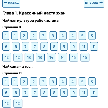
⬅️ назад
вперед ➡️
Глава 1. Красочный дастархан
Чайная культура узбекистана
Страница 8
1
1
2
2
3
3
4
4
5
5
6
6
7
7
8
8
9
9
11
11
12
12
13
13
14
14
16
16
Чайхана – это …
Страница 11
1
1
2
2
3
3
4
4
5
5
6
6
7
7
8
8
9
9
11
11
12
12