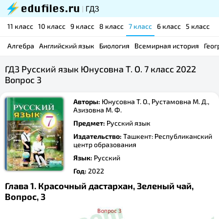
11 класс
10 класс
9 класс
8 класс
7 класс
6 класс
5 класс
Алгебра
Английский язык
Биология
Всемирная история
Геог
ГДЗ Русский язык Юнусовна Т. О. 7 класс 2022
Вопрос 3
Авторы:
Юнусовна Т. О., Рустамовна М. Д.,
Азизовна М. Ф.
Предмет:
Русский язык
Издательство:
Ташкент: Республиканский
центр образования
Язык:
Русский
Год:
2022
Глава 1. Красочный дастархан, Зеленый чай,
Вопрос, 3