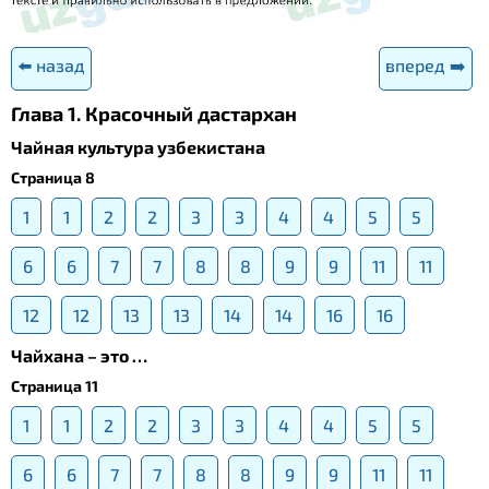
⬅️ назад
вперед ➡️
Глава 1. Красочный дастархан
Чайная культура узбекистана
Страница 8
1
1
2
2
3
3
4
4
5
5
6
6
7
7
8
8
9
9
11
11
12
12
13
13
14
14
16
16
Чайхана – это …
Страница 11
1
1
2
2
3
3
4
4
5
5
6
6
7
7
8
8
9
9
11
11