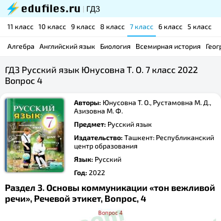
11 класс
10 класс
9 класс
8 класс
7 класс
6 класс
5 класс
Алгебра
Английский язык
Биология
Всемирная история
Геог
ГДЗ Русский язык Юнусовна Т. О. 7 класс 2022
Вопрос 4
Авторы:
Юнусовна Т. О., Рустамовна М. Д.,
Азизовна М. Ф.
Предмет:
Русский язык
Издательство:
Ташкент: Республиканский
центр образования
Язык:
Русский
Год:
2022
Раздел 3. Основы коммуникации «тон вежливой
речи», Речевой этикет, Вопрос, 4