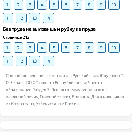
1
2
3
4
5
6
7
8
9
10
11
12
13
14
Без труда не выловишь и рубку из пруда
Страница 212
1
2
3
4
5
6
7
8
9
10
11
12
13
14
Подробное решение, ответы и гдз Русский язык Юнусовна Т.
О. 7 класс 2022 Ташкент: Республиканский центр
образования Раздел 3. Основы коммуникации «тон
вежливой речи», Речевой этикет, Вопрос 4. Для школьников
из Казахстана, Узбекистана и России.