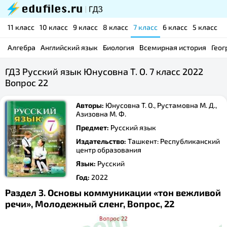
11 класс
10 класс
9 класс
8 класс
7 класс
6 класс
5 класс
Алгебра
Английский язык
Биология
Всемирная история
Геог
ГДЗ Русский язык Юнусовна Т. О. 7 класс 2022
Вопрос 22
Авторы:
Юнусовна Т. О., Рустамовна М. Д.,
Азизовна М. Ф.
Предмет:
Русский язык
Издательство:
Ташкент: Республиканский
центр образования
Язык:
Русский
Год:
2022
Раздел 3. Основы коммуникации «тон вежливой
речи», Молодежный сленг, Вопрос, 22