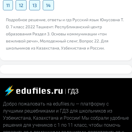
11
12
13
14
Подробное решение, ответы и гдз Русский язык Юнусовна Т.
О. 7 класс 2022 Ташкент: Республиканский центр
образования Раздел 3. Основы коммуникации «тон
вежливой речи», Молодежный сленг, Вопрос 22. Для
школьников из Казахстана, Узбекистана и России.
Добро пожаловать на edufiles.ru — платформу с
лучшими решебниками и ГДЗ для школьников из
Узбекистана, Казахстана и России! Мы собрали удобные
решения для учеников с 1 по 11 класс, чтобы помочь