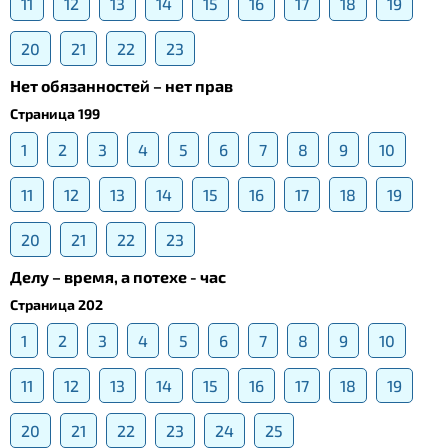
11
12
13
14
15
16
17
18
19
20
21
22
23
Нет обязанностей – нет прав
Страница 199
1
2
3
4
5
6
7
8
9
10
11
12
13
14
15
16
17
18
19
20
21
22
23
Делу – время, а потехе - час
Страница 202
1
2
3
4
5
6
7
8
9
10
11
12
13
14
15
16
17
18
19
20
21
22
23
24
25