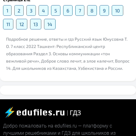
1
2
3
4
5
6
7
8
9
10
11
12
13
14
Подробное решение, ответы и гдз Русский язык Юнусовна Т.
О. 7 класс 2022 Ташкент: Республиканский центр
образования Раздел 3. Основы коммуникации «тон
вежливой речи», Доброе слово лечит, а злое калечит, Вопрос
14. Для школьников из Казахстана, Узбекистана и России.
Добро пожаловать на edufiles.ru — платформу с
лучшими решебниками и ГДЗ для школьников из