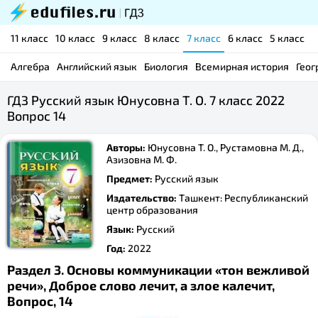
11 класс
10 класс
9 класс
8 класс
7 класс
6 класс
5 класс
Алгебра
Английский язык
Биология
Всемирная история
Геог
ГДЗ Русский язык Юнусовна Т. О. 7 класс 2022
Вопрос 14
Авторы:
Юнусовна Т. О., Рустамовна М. Д.,
Азизовна М. Ф.
Предмет:
Русский язык
Издательство:
Ташкент: Республиканский
центр образования
Язык:
Русский
Год:
2022
Раздел 3. Основы коммуникации «тон вежливой
речи», Доброе слово лечит, а злое калечит,
Вопрос, 14