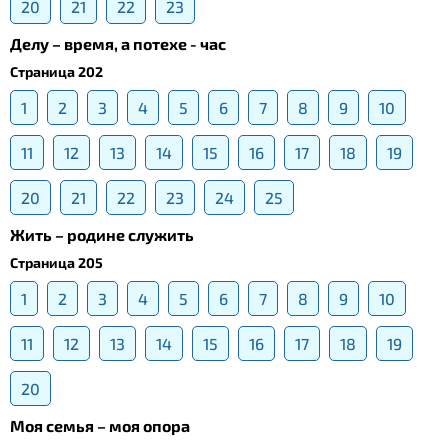
20
21
22
23
Делу – время, а потехе - час
Страница 202
1
2
3
4
5
6
7
8
9
10
11
12
13
14
15
16
17
18
19
20
21
22
23
24
25
Жить – родине служить
Страница 205
1
2
3
4
5
6
7
8
9
10
11
12
13
14
15
16
17
18
19
20
Моя семья – моя опора