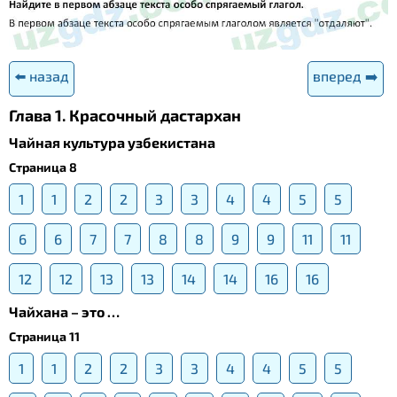
⬅️ назад
вперед ➡️
Глава 1. Красочный дастархан
Чайная культура узбекистана
Страница 8
1
1
2
2
3
3
4
4
5
5
6
6
7
7
8
8
9
9
11
11
12
12
13
13
14
14
16
16
Чайхана – это …
Страница 11
1
1
2
2
3
3
4
4
5
5