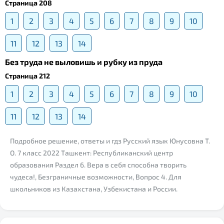
Страница 208
1
2
3
4
5
6
7
8
9
10
11
12
13
14
Без труда не выловишь и рубку из пруда
Страница 212
1
2
3
4
5
6
7
8
9
10
11
12
13
14
Подробное решение, ответы и гдз Русский язык Юнусовна Т.
О. 7 класс 2022 Ташкент: Республиканский центр
образования Раздел 6. Вера в себя способна творить
чудеса!, Безграничные возможности, Вопрос 4. Для
школьников из Казахстана, Узбекистана и России.