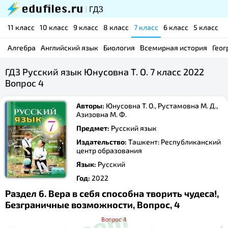
11 класс
10 класс
9 класс
8 класс
7 класс
6 класс
5 класс
Алгебра
Английский язык
Биология
Всемирная история
Геог
ГДЗ Русский язык Юнусовна Т. О. 7 класс 2022
Вопрос 4
Авторы:
Юнусовна Т. О., Рустамовна М. Д.,
Азизовна М. Ф.
Предмет:
Русский язык
Издательство:
Ташкент: Республиканский
центр образования
Язык:
Русский
Год:
2022
Раздел 6. Вера в себя способна творить чудеса!,
Безграничные возможности, Вопрос, 4