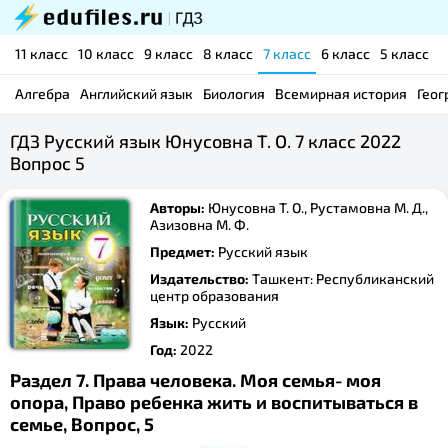
11 класс
10 класс
9 класс
8 класс
7 класс
6 класс
5 класс
Алгебра
Английский язык
Биология
Всемирная история
Геог
ГДЗ Русский язык Юнусовна Т. О. 7 класс 2022
Вопрос 5
Авторы:
Юнусовна Т. О., Рустамовна М. Д.,
Азизовна М. Ф.
Предмет:
Русский язык
Издательство:
Ташкент: Республиканский
центр образования
Язык:
Русский
Год:
2022
Раздел 7. Права человека. Моя семья- моя
опора, Право ребенка жить и воспитываться в
семье, Вопрос, 5