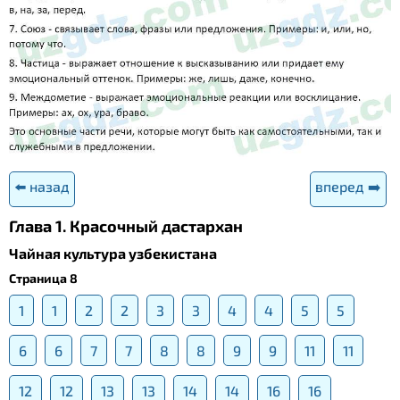
⬅️ назад
вперед ➡️
Глава 1. Красочный дастархан
Чайная культура узбекистана
Страница 8
1
1
2
2
3
3
4
4
5
5
6
6
7
7
8
8
9
9
11
11
12
12
13
13
14
14
16
16