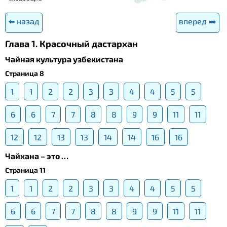
⬅️ назад
вперед ➡️
Глава 1. Красочный дастархан
Чайная культура узбекистана
Страница 8
1
1
2
2
3
3
4
4
5
5
6
6
7
7
8
8
9
9
11
11
12
12
13
13
14
14
16
16
Чайхана – это …
Страница 11
1
1
2
2
3
3
4
4
5
5
6
6
7
7
8
8
9
9
11
11