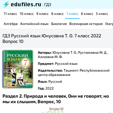
11 класс
10 класс
9 класс
8 класс
7 класс
6 класс
5 класс
Алгебра
Английский язык
Биология
Всемирная история
Геог
ГДЗ Русский язык Юнусовна Т. О. 7 класс 2022
Вопрос 10
Авторы:
Юнусовна Т. О., Рустамовна М. Д.,
Азизовна М. Ф.
Предмет:
Русский язык
Издательство:
Ташкент: Республиканский
центр образования
Язык:
Русский
Год:
2022
Раздел 2. Природа и человек, Они не говорят, но
мы их слышим, Вопрос, 10