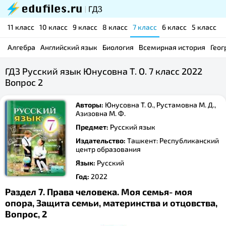
11 класс
10 класс
9 класс
8 класс
7 класс
6 класс
5 класс
Алгебра
Английский язык
Биология
Всемирная история
Геог
ГДЗ Русский язык Юнусовна Т. О. 7 класс 2022
Вопрос 2
Авторы:
Юнусовна Т. О., Рустамовна М. Д.,
Азизовна М. Ф.
Предмет:
Русский язык
Издательство:
Ташкент: Республиканский
центр образования
Язык:
Русский
Год:
2022
Раздел 7. Права человека. Моя семья- моя
опора, Защита семьи, материнства и отцовства,
Вопрос, 2