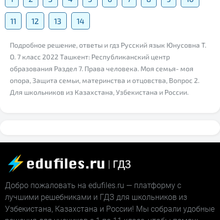
11
12
13
14
Подробное решение, ответы и гдз Русский язык Юнусовна Т.
О. 7 класс 2022 Ташкент: Республиканский центр
образования Раздел 7. Права человека. Моя семья- моя
опора, Защита семьи, материнства и отцовства, Вопрос 2.
Для школьников из Казахстана, Узбекистана и России.
Добро пожаловать на edufiles.ru — платформу с
лучшими решебниками и ГДЗ для школьников из
Узбекистана, Казахстана и России! Мы собрали удобные